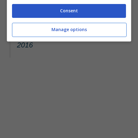
Consent
— iDownloadBlog
Manage options
(@iDownloadBlog)
25 Gennaio
2016