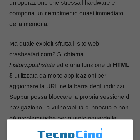
un’operazione che stressa l’hardware e
comporta un riempimento quasi immediato
della memoria.
Ma quale exploit sfrutta il sito web
crashsafari.com? Si chiama
history.pushstate
ed è una funzione di
HTML
5
utilizzata da molte applicazioni per
aggiornare la URL nella barra degli indirizzi.
Seppur possa bloccare la propria sessione di
navigazione, la vulnerabilità è innocua e non
dà problematiche per quanto riguarda la
sicurezza dei dati.