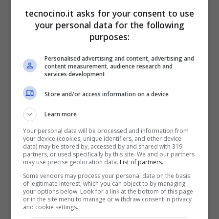
tecnocino.it asks for your consent to use
your personal data for the following
purposes:
Personalised advertising and content, advertising and
content measurement, audience research and
services development
Store and/or access information on a device
Learn more
Your personal data will be processed and information from
your device (cookies, unique identifiers, and other device
data) may be stored by, accessed by and shared with 319
This prank webpage will crash
partners, or used specifically by this site. We and our partners
may use precise geolocation data.
List of partners.
your iPhone, iPod touch, iPad
Some vendors may process your personal data on the basis
of legitimate interest, which you can object to by managing
your options below. Look for a link at the bottom of this page
and Mac
https://t.co/c7WZg9IpAT
or in the site menu to manage or withdraw consent in privacy
and cookie settings.
pic.twitter.com/RBBHjbv0C4