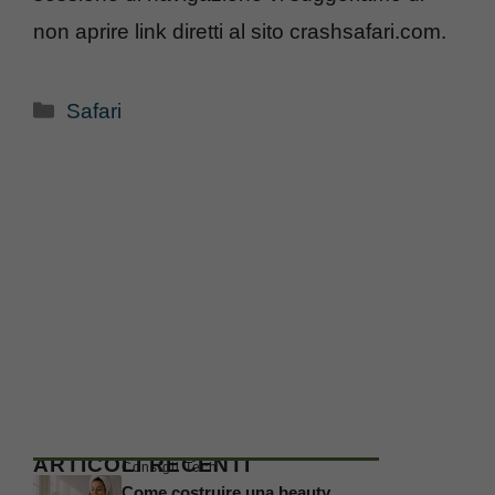
non aprire link diretti al sito crashsafari.com.
Categorie
Safari
ARTICOLI RECENTI
Consigli Tech
Come costruire una beauty