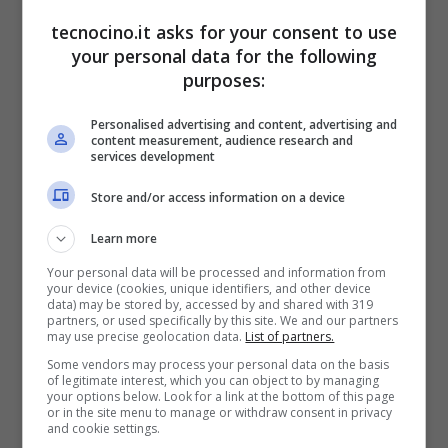
tecnocino.it asks for your consent to use
La soluzione migliore per dribblare
your personal data for the following
purposes:
temporaneamente il problema (nell’attesa
che Apple corra ai ripari) è quello di
Personalised advertising and content, advertising and
content measurement, audience research and
disattivare i Suggerimenti di Safari
. Per
services development
poterlo fare su iPhone e iPad basta seguire
Store and/or access information on a device
questo procedimento semplicissimo
Learn more
procedimento: cliccare su
Impostazioni –
Your personal data will be processed and information from
Safari – Suggerimenti di Safari
your device (cookies, unique identifiers, and other device
data) may be stored by, accessed by and shared with 319
(quest’ultimo
va disattivato
).
partners, or used specifically by this site. We and our partners
may use precise geolocation data.
List of partners.
Some vendors may process your personal data on the basis
of legitimate interest, which you can object to by managing
your options below. Look for a link at the bottom of this page
or in the site menu to manage or withdraw consent in privacy
and cookie settings.