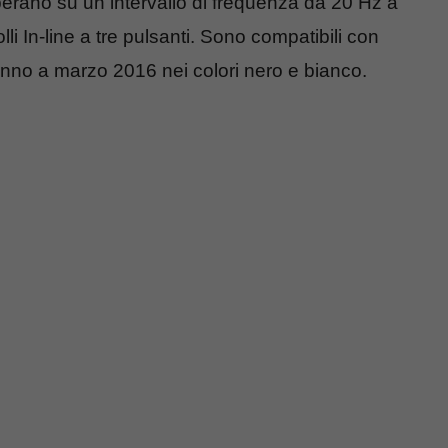
perano su un intervallo di frequenza da 20 Hz a
i In-line a tre pulsanti. Sono compatibili con
nno a marzo 2016 nei colori nero e bianco.