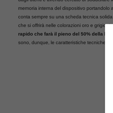
memoria interna del dispositivo portandolo 
conta sempre su una scheda tecnica solida 
che si offrirà nelle colorazioni oro e grigio
rapido che farà il pieno del 50% della bat
sono, dunque, le caratteristiche tecniche 