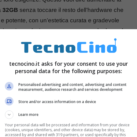
a
32GB
senza toccare il resto dell’hardware che
e potente, con un’estetica curata e gradevole
. Incluso in confezione troveremo un
caricabatterie
teria in appena 30 minuti
di operatività. Quali
di Honor 7 Premium?
tecnocino.it asks for your consent to use your
personal data for the following purposes:
Personalised advertising and content, advertising and content
measurement, audience research and services development
Store and/or access information on a device
Learn more
Your personal data will be processed and information from your device
(cookies, unique identifiers, and other device data) may be stored by,
accessed by and shared with 319 partners, or used specifically by this