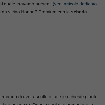
 al quale eravamo presenti (
vedi articolo dedicato
ù da vicino Honor 7 Premium con la
scheda
rmando di aver ascoltato tutte le richieste giunte
le loro esigenze. Questo vuol dire aumentare la