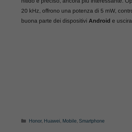
nitido e preciso, ancora più interessante. O
20 kHz, offrono una potenza di 5 mW, controll
buona parte dei dispositivi
Android
e uscira
Categorie
Honor
,
Huawei
,
Mobile
,
Smartphone