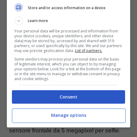
Il sistema operativo di HTC Desire 825 è
Store and/or access information on a device
Android 6.0 Marshmallow
accompagnato
Learn more
dall’interfaccia proprietaria Sense UI
Your personal data will be processed and information from
your device (cookies, unique identifiers, and other device
aggiornata verosimilmente all’ultima versione
data) may be stored by, accessed by and shared with 319
partners, or used specifically by this site. We and our partners
dunque alla 7.0. La batteria da 2700mAh è
may use precise geolocation data.
List of partners.
removibile e dovrebbe garantire una vita
Some vendors may process your personal data on the basis
of legitimate interest, which you can object to by managing
piuttosto duratura almeno fino a fine giornata.
your options below. Look for a link at the bottom of this page
or in the site menu to manage or withdraw consent in privacy
Per quanto riguarda il compartimento
and cookie settings.
multimediale, troviamo una fotocamera da
13
Consent
megapixel
sul retro con videorecording Full
HD a 1080p e una frequenza di 30
Manage options
fotogrammi al secondo e un flash LED più un
sensore frontale da 5 megapixel per selfie.