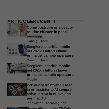
ARTICOLI RECENTI
Consigli Tech
Come costruire una beauty
routine efficace in pochi
passaggi
Consigli Tech
Scegliere la tariffa mobile
nel 2026: i fattori chiave
prima del cambio operatore
Consigli Tech
Scegliere la tariffa mobile
nel 2026: i fattori chiave
prima del cambio operatore
Mobile
Perplexity trasforma il Mac
in un assistente AI sempre
attivo: arriva la nuova app
per macOS
Innovazioni Tecnologiche
Prime Video copia TikTok: