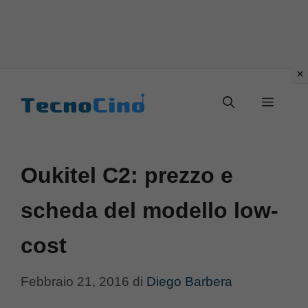
Vai
al
Menu
contenuto
Oukitel C2: prezzo e
scheda del modello low-
cost
Febbraio 21, 2016
di
Diego Barbera