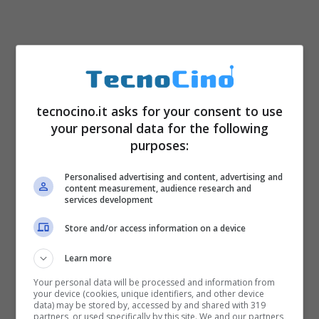
Oukitel C2 offre infatti per meno di 50 euro un
tecnocino.it asks for your consent to use
hardware completo e soddisfacente. Si parte
your personal data for the following
da un display
IPS
con diagonale da
4.5
purposes:
pollici
, che si posiziona in una fascia media
Personalised advertising and content, advertising and
tra cellulari più compatti e phablet, un po’ più
content measurement, audience research and
services development
piccolo che iPhone 6S per intenderci. Una
Store and/or access information on a device
nicchia di mercato non così piccola. È mosso
da un processore quad-core MediaTek
Learn more
MT6580A con frequenza da 1.3GHz
Your personal data will be processed and information from
your device (cookies, unique identifiers, and other device
data) may be stored by, accessed by and shared with 319
accompagnato da 1GB di RAM, 8GB di
partners, or used specifically by this site. We and our partners