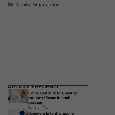
Categorie
Mobile
,
Smartphone
ARTICOLI RECENTI
Consigli Tech
Come costruire una beauty
routine efficace in pochi
passaggi
Consigli Tech
Scegliere la tariffa mobile