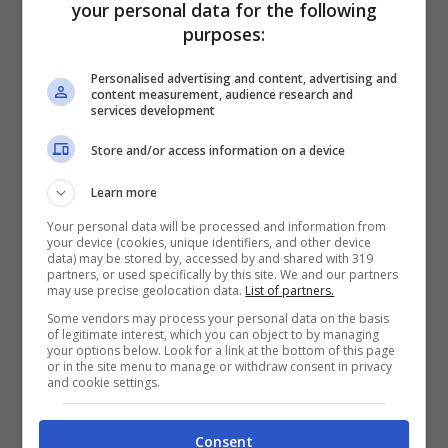
your personal data for the following
commerciale e dopo il
Mobile World
purposes:
Congress 2015
si prepara ad annunciare il
Personalised advertising and content, advertising and
primo smartphone VAIO non solo della sua
content measurement, audience research and
services development
storia, ma anche della storia del marchio.
Store and/or access information on a device
Fino ad oggi, infatti, i VAIO sono stati portatili
e mai prima d’ora si era pensato di sfruttare il
Learn more
marchio nel mercato mobile.
Your personal data will be processed and information from
your device (cookies, unique identifiers, and other device
data) may be stored by, accessed by and shared with 319
partners, or used specifically by this site. We and our partners
may use precise geolocation data.
List of partners.
Some vendors may process your personal data on the basis
of legitimate interest, which you can object to by managing
your options below. Look for a link at the bottom of this page
or in the site menu to manage or withdraw consent in privacy
and cookie settings.
Consent