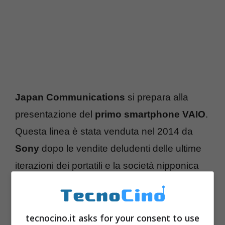
Japan Communications
si prepara alla
presentazione del
primo smartphone VAIO
.
Questa linea è stata venduta nel 2014 da
Sony
dopo le vendite deludenti delle ultime
iterazioni dei portatili e la società nipponica
ha preferito vendere la divisione piuttosto
che continuare ad assorbire perdite. Japan
Communications ha acquisito il marchio
tecnocino.it asks for your consent to use