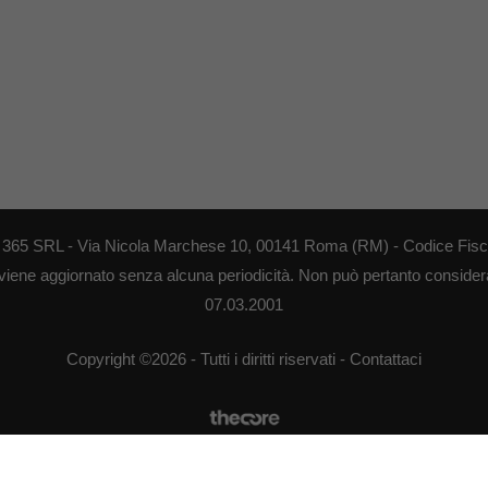
EB 365 SRL - Via Nicola Marchese 10, 00141 Roma (RM) - Codice Fisca
 viene aggiornato senza alcuna periodicità. Non può pertanto considerar
07.03.2001
Copyright ©2026 - Tutti i diritti riservati -
Contattaci
Le attività pubblicitarie su questo sito sono gestite da theCoreAdv
Chi Siamo
-
Redazione
-
Privacy Policy
-
Disclaimer