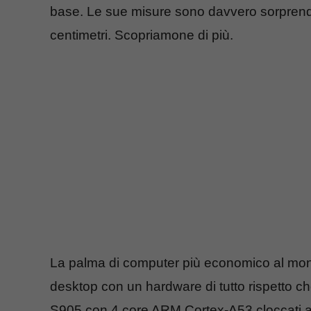
base. Le sue misure sono davvero sorprende
centimetri. Scopriamone di più.
La palma di computer più economico al m
desktop con un hardware di tutto rispetto ch
S905 con 4 core ARM Cortex-A53 cloccati 