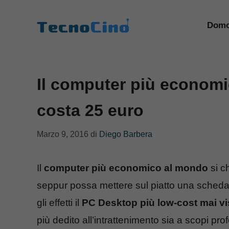
Vai
al
Domo
contenuto
Il computer più econom
costa 25 euro
Marzo 9, 2016
di
Diego Barbera
Il
computer più economico al mondo
si c
seppur possa mettere sul piatto una scheda te
gli effetti il
PC Desktop più low-cost mai vi
più dedito all’intrattenimento sia a scopi pr