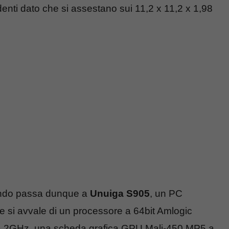
nti dato che si assestano sui 11,2 x 11,2 x 1,98
ondo passa dunque a
Unuiga S905
, un PC
e si avvale di un processore a 64bit Amlogic
a 2GHz, una scheda grafica GPU Mali-450 MP5 a