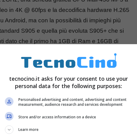
deo in 4K @ 60fps e la decodifica hardware H.265
 Android, ma con la possibilità di impieghi più
 standard S905 e quella più evoluta S905+ che si
ti dato che il primo ha 1GB di Ram e 16GB di
tecnocino.it asks for your consent to use your
personal data for the following purposes:
Personalised advertising and content, advertising and content
measurement, audience research and services development
Store and/or access information on a device
Learn more