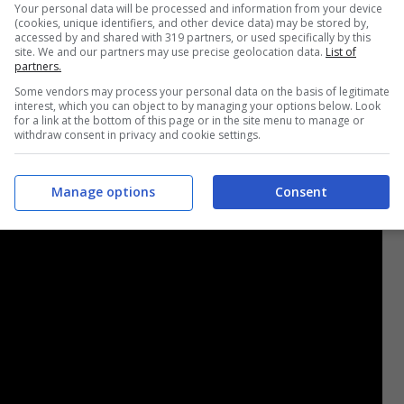
Your personal data will be processed and information from your device
(cookies, unique identifiers, and other device data) may be stored by,
accessed by and shared with 319 partners, or used specifically by this
site. We and our partners may use precise geolocation data.
List of
partners.
Some vendors may process your personal data on the basis of legitimate
interest, which you can object to by managing your options below. Look
for a link at the bottom of this page or in the site menu to manage or
withdraw consent in privacy and cookie settings.
Manage options
Consent