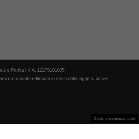
le e Partita I.V.A. 12279101005
si un prodotto editoriale ai sensi della legge n. 62 del
Gestione preferenze cookie