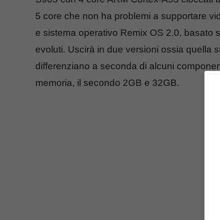
5 core che non ha problemi a supportare vi
e sistema operativo Remix OS 2.0, basato su
evoluti. Uscirà in due versioni ossia quella
differenziano a seconda di alcuni componen
memoria, il secondo 2GB e 32GB.