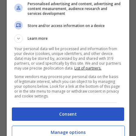
Personalised advertising and content, advertising and
Microsoft Azure, ma secondo indiscrezioni
content measurement, audience research and
services development
nemmeno l’azienda di Redmond è in grado
Store and/or access information on a device
di soddisfare le esigenze del colosso di
Cupertino.
Learn more
Your personal data will be processed and information from
your device (cookies, unique identifiers, and other device
Infatti, con oltre
782 milioni di account
data) may be stored by, accessed by and shared with 319
partners, or used specifically by this site. We and our partners
iCloud attivi nel mondo
, ognuno dei quali
may use precise geolocation data.
List of partners.
Some vendors may process your personal data on the basis
occupa almeno 5GB di spazio, Apple si trova
of legitimate interest, which you can object to by managing
your options below. Look for a link at the bottom of this page
di fronte alla necessità di avere infrastrutture
or in the site menu to manage or withdraw consent in privacy
and cookie settings.
efficienti. Ovviamente, a tutto ciò vanno
aggiunti i miliardi di brani e filmati di iTunes, il
Consent
catalogo di Apple Music, i vari App Store e
molte altre piattaforme offerte.
Manage options