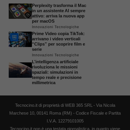
Perplexity trasforma il Mac
in un assistente AI sempre
attivo: arriva la nuova app
per macOS
Innovazioni Tecnologiche
Prime Video copia TikTok:
arrivano i video verticali
“Clips” per scoprire film e
serie
Innovazioni Tecnologiche
L’intelligenza artificiale
rivoluziona le missioni
spaziali: simulazioni in
tempo reale e precisione
millimetrica
Tecnocino.it di proprietà di WEB 365 SRL - Via Nicola
Marchese 10, 00141 Roma (RM) - Codice Fiscale e Partita
I.V.A. 12279101005
Tecnocino.it non è una testata giornalistica, in quanto viene