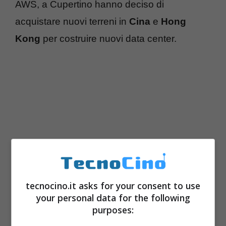
AWS, a Cupertino hanno deciso di
acquistare nuovi terreni in
Cina
e
Hong
Kong
per costruire nuovi data center.
tecnocino.it asks for your consent to use
your personal data for the following
Ad oggi, tutto ciò che riguarda iTunes è stato
purposes:
portato sulle infrastrutture basate su