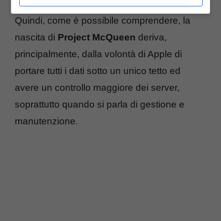
Quindi, come è possibile comprendere, la
nascita di
Project McQueen
deriva,
principalmente, dalla volontà di Apple di
portare tutti i dati sotto un unico tetto ed
avere un controllo maggiore dei server,
soprattutto quando si parla di gestione e
manutenzione.