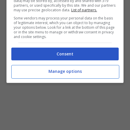
data) may be stored by, accessed by and shared with 319
ad abbandonare le versioni obsolete? La
partners, or used specifically by this site. We and our partners
may use precise geolocation data.
List of partners.
risposta a questa domanda sta nell’adozione
Some vendors may process your personal data on the basis
della crittografia end-to-end, introdotta da
of legitimate interest, which you can object to by managing
your options below. Look for a link at the bottom of this page
circa in un anno. L’app di proprietà di
or in the site menu to manage or withdraw consent in privacy
and cookie settings.
Facebook desidera fare un passo in avanti,
aumentando il livello di sicurezza di tutte le
Consent
conversazioni.
Manage options