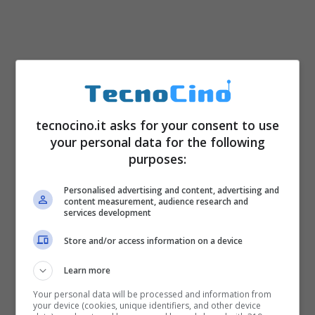
Secondo recenti indiscrezioni,
tutte le
versioni precedenti
alla
2.12.548
verranno
tecnocino.it asks for your consent to use
rese
inutilizzabili
da parte di WhatsApp,
your personal data for the following
visto che sono obsolete. Per gli utenti che
purposes:
desiderano continuare ad utilizzare la
Personalised advertising and content, advertising and
content measurement, audience research and
popolare app di messaggistica istantanea
services development
dovranno aggiornarla alla release più
Store and/or access information on a device
recente.
Learn more
Your personal data will be processed and information from
Ma perché WhatsApp sembra essere pronta
your device (cookies, unique identifiers, and other device