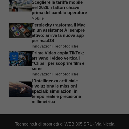
Scegliere la tariffa mobile
nel 2026: i fattori chiave
prima del cambio operatore
Mobile
Perplexity trasforma il Mac
in un assistente AI sempre
attivo: arriva la nuova app
per macOS
Innovazioni Tecnologiche
Prime Video copia TikTok:
arrivano i video verticali
“Clips” per scoprire film e
serie
Innovazioni Tecnologiche
L’intelligenza artificiale
rivoluziona le missioni
spaziali: simulazioni in
tempo reale e precisione
millimetrica
Tecnocino.it di proprietà di WEB 365 SRL - Via Nicola