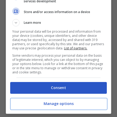
services development
Store and/or access information on a device
Learn more
Your personal data will be processed and information from
your device (cookies, unique identifiers, and other device
data) may be stored by, accessed by and shared with 319
partners, or used specifically by this site. We and our partners
may use precise geolocation data.
List of partners.
Some vendors may process your personal data on the basis
of legitimate interest, which you can object to by managing
your options below. Look for a link at the bottom of this page
[npgallery id=12959]
or in the site menu to manage or withdraw consent in privacy
and cookie settings.
La scheda tecnica di iPhone SE riassunta da
Consent
uno specchietto:
Manage options