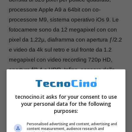
processore Apple A9 a 64bit con co-
processore M9, sistema operativo iOs 9. Le
fotocamere sono da 12 megapixel con con
pixel da 1,22µ, diaframma con apertura ƒ/2.2
e video da 4k sul retro e sul fronte da 1.2
megapixel con video recording 720p HD,
apertura f/2.4 e HDR. Infine, sensore delle
impronte digitali, connessione LTE veloce,
Bluetooth 4.2, GPS e Glonass, batteria
tecnocino.it asks for your consent to use
promette fino a 14 ore in conversazione 3G e
your personal data for the following
10 giorni in standby.
purposes:
Personalised advertising and content, advertising and
content measurement, audience research and