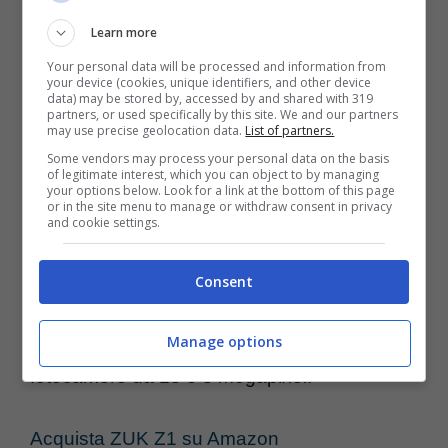
Learn more
Zuk Z1
è un altro cavallo di razza per chi
Your personal data will be processed and information from
cerca un dispositivo con un vantaggioso
your device (cookies, unique identifiers, and other device
data) may be stored by, accessed by and shared with 319
rapporto tra qualità e costo grazie a un
partners, or used specifically by this site. We and our partners
may use precise geolocation data.
List of partners.
processore da 2.5GHz Qualcomm
Some vendors may process your personal data on the basis
Snapdragon 801 accompagnato da 3GB di
of legitimate interest, which you can object to by managing
your options below. Look for a link at the bottom of this page
Ram e 64GB di memoria interna espandibile
or in the site menu to manage or withdraw consent in privacy
and cookie settings.
via microSD, sistema operativo Android con
l’apprezzata interfaccia Cyanogen OS, una
Consent
batteria da ben 4100 mAh con tecnologia di
ricarica rapida, ingresso type-C USB e
Manage options
fotocamere da 13 e 8 megapixel.
Acquista ZUK Z1 su Amazon