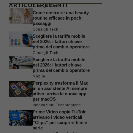
ARTICOLI RECENTI
Consigli Tech
Come costruire una beauty
routine efficace in pochi
passaggi
Consigli Tech
Scegliere la tariffa mobile
nel 2026: i fattori chiave
prima del cambio operatore
Consigli Tech
Scegliere la tariffa mobile
nel 2026: i fattori chiave
prima del cambio operatore
Mobile
Perplexity trasforma il Mac
in un assistente AI sempre
attivo: arriva la nuova app
per macOS
Innovazioni Tecnologiche
Prime Video copia TikTok:
arrivano i video verticali
“Clips” per scoprire film e
serie