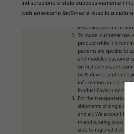
indiscrezione è stata successivamente rimoss
web americano
9to5mac
è riuscito a cattur