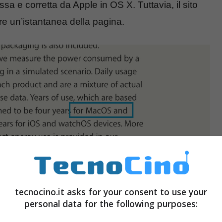
a e corretta da Apple in OS X. Tuttavia, il sito
are un’istantanea della pagina.
tecnocino.it asks for your consent to use your
personal data for the following purposes: