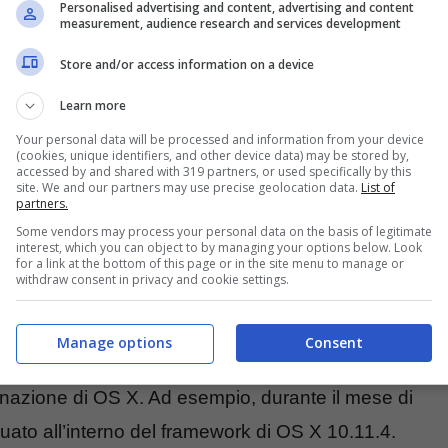
Personalised advertising and content, advertising and content
measurement, audience research and services development
Store and/or access information on a device
Learn more
Your personal data will be processed and information from your device
(cookies, unique identifiers, and other device data) may be stored by,
accessed by and shared with 319 partners, or used specifically by this
site. We and our partners may use precise geolocation data.
List of
partners.
Some vendors may process your personal data on the basis of legitimate
interest, which you can object to by managing your options below. Look
for a link at the bottom of this page or in the site menu to manage or
withdraw consent in privacy and cookie settings.
Manage options
Consent
n è la prima volta che viene trovato il
inazione di OS X. Ad esempio, durante il mese di
duato all’interno del framework di OS X 10.11.4.