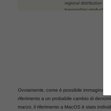
Ovviamente, come è possibile immaginare, no
riferimento a un probabile cambio di denom
marzo, il riferimento a MacOS è stato indivi