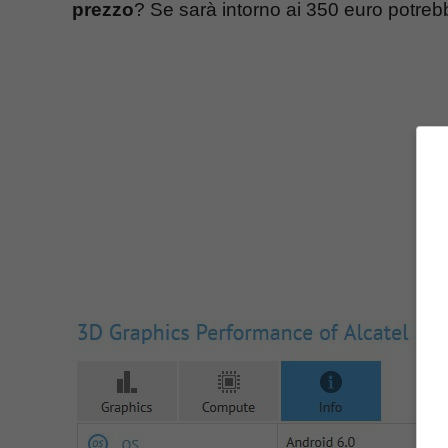
prezzo
? Se sarà intorno ai 350 euro potre