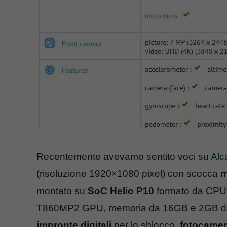
Recentemente avevamo sentito voci su
Alc
(risoluzione 1920×1080 pixel) con scocca
m
montato su
SoC Helio P10
formato da CPU 
T860MP2 GPU, memoria da 16GB e 2GB d
impronte digitali
per lo sblocco,
fotocame