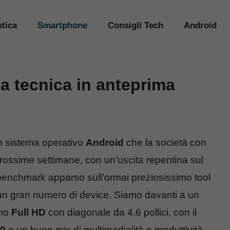
tica
Smartphone
Consigli Tech
Android
da tecnica in anteprima
 sistema operativo
Android
che la società con
rossime settimane, con un’uscita repentina sul
enchmark apparso sull’ormai preziosissimo tool
 un gran numero di device. Siamo davanti a un
rmo
Full HD
con diagonale da 4.6 pollici, con il
20
e un buon mix di multimedialità e produttività.