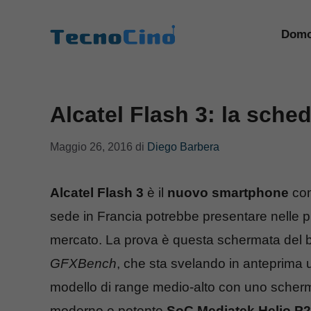
Vai
al
Domo
contenuto
Alcatel Flash 3: la sche
Maggio 26, 2016
di
Diego Barbera
Alcatel Flash 3
è il
nuovo smartphone
con
sede in Francia potrebbe presentare nelle p
mercato. La prova è questa schermata del b
GFXBench
, che sta svelando in anteprima
modello di range medio-alto con uno sche
moderno e potente
SoC Mediatek Helio P