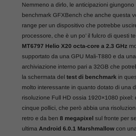
Nemmeno a dirlo, le anticipazioni giungono p
benchmark GFXBench che anche questa volta 
range per un dispositivo che potrebbe uscire
processore, che è un po’ il fulcro di questi
MT6797 Helio X20 octa-core a 2.3 GHz
mon
supportato da una GPU Mali-T880 e da un
archiviazione interno pari a 32GB che potr
la schermata del
test di benchmark
in que
molto interessante in quanto dotato di una 
risoluzione Full HD ossia 1920×1080 pixel: o
cinque pollici, che però abbia una risoluz
retro e da ben
8 megapixel
sul fronte per se
ultima
Android 6.0.1 Marshmallow
con una 