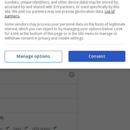
(cookies, unique identifiers, and other device data) may be stored by,
accessed by and shared with 319 partners, or used specifically by this
site. We and our partners may use precise geolocation data.
List of
partners.
Some vendors may process your personal data on the basis of legitimate
interest, which you can object to by managing your options below. Look
for a link at the bottom of this page or in the site menu to manage or
withdraw consent in privacy and cookie settings.
Manage options
Consent