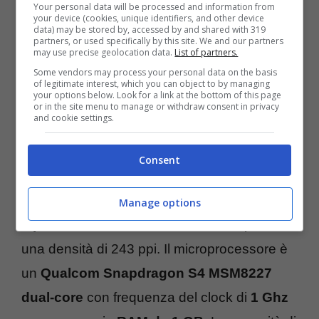
Your personal data will be processed and information from
your device (cookies, unique identifiers, and other device
data) may be stored by, accessed by and shared with 319
partners, or used specifically by this site. We and our partners
may use precise geolocation data.
List of partners.
Some vendors may process your personal data on the basis
of legitimate interest, which you can object to by managing
your options below. Look for a link at the bottom of this page
or in the site menu to manage or withdraw consent in privacy
and cookie settings.
Il
Sony Xperia M
è lo smartphone della casa
giapponese che segue la gamma dei
Consent
dispositivi Xperia ed è come un fratello
minore del
Xperia L
. Ha un
display TFT da
Manage options
4 pollici
con risoluzione di
480×845
pixel e
una densità di 243 ppi. Il microprocessore è
un
Qualcom Snapdragon S4 MSM8227
dual-core
con frequenza del clock di
1 Ghz