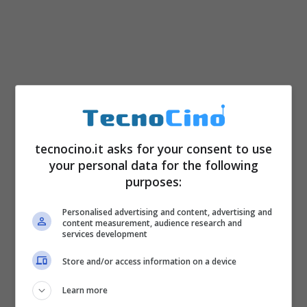
tecnocino.it asks for your consent to use
your personal data for the following
1) Sony Xperia M
purposes:
Personalised advertising and content, advertising and
content measurement, audience research and
services development
Store and/or access information on a device
Learn more