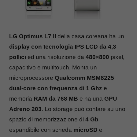
LG Optimus L7 II
della casa coreana ha un
display con tecnologia IPS LCD da 4,3
pollici
ed una risoluzione da
480×800
pixel,
capacitivo e multitouch. Monta un
microprocessore
Qualcomm MSM8225
dual-core con frequenza di 1 Ghz
e
memoria
RAM da 768 MB
e ha una
GPU
Adreno 203
. Lo storage può contare su uno
spazio di memorizzazione di
4 Gb
espandibile con scheda
microSD
e