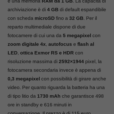
e una memoria
RAM da 1 GB
. La capacità di
archiviazione è di
4 GB
di default espandibile
con scheda
microSD
fino a
32 GB
. Per il
reparto multimediale dispone di due
fotocamere di cui una da
5 megapixel
con
zoom digitale 4x
,
autofocus
e
flash al
LED
,
ottica Exmor RS e HDR
con
risoluzione massima di
2592×1944
pixel, la
fotocamera secondaria invece è appena di
0,3 megapixel
con possibilità di girare anche
video. Per quanto riguarda la batteria ha una
di tipo litio da
1730 mAh
che garantisce 498
ore in standby e 616 minuti in
conversazione. Il prezzo è di 115 euro.