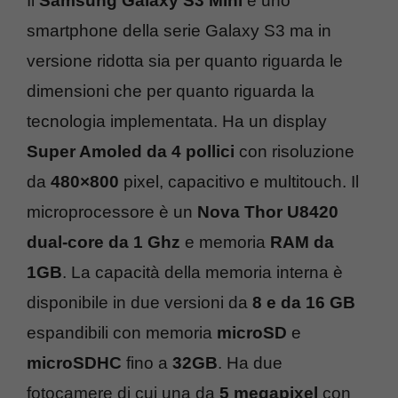
Il
Samsung Galaxy S3 Mini
è uno
smartphone della serie Galaxy S3 ma in
versione ridotta sia per quanto riguarda le
dimensioni che per quanto riguarda la
tecnologia implementata. Ha un display
Super Amoled da 4 pollici
con risoluzione
da
480×800
pixel, capacitivo e multitouch. Il
microprocessore è un
Nova Thor U8420
dual-core da 1 Ghz
e memoria
RAM da
1GB
. La capacità della memoria interna è
disponibile in due versioni da
8 e da 16 GB
espandibili con memoria
microSD
e
microSDHC
fino a
32GB
. Ha due
fotocamere di cui una da
5 megapixel
con