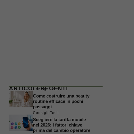
ARTICOLI RECENTI
Consigli Tech
Come costruire una beauty
routine efficace in pochi
passaggi
Consigli Tech
Scegliere la tariffa mobile
nel 2026: i fattori chiave
prima del cambio operatore