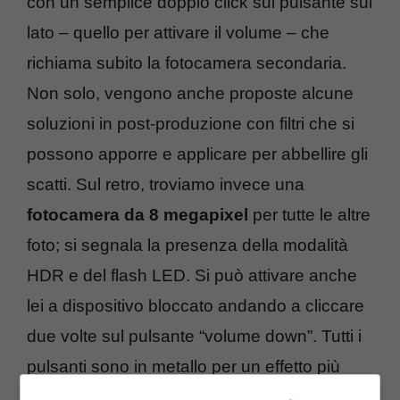
con un semplice doppio click sul pulsante sul
lato – quello per attivare il volume – che
richiama subito la fotocamera secondaria.
Non solo, vengono anche proposte alcune
soluzioni in post-produzione con filtri che si
possono apporre e applicare per abbellire gli
scatti. Sul retro, troviamo invece una
fotocamera da 8 megapixel
per tutte le altre
foto; si segnala la presenza della modalità
HDR e del flash LED. Si può attivare anche
lei a dispositivo bloccato andando a cliccare
due volte sul pulsante “volume down”. Tutti i
pulsanti sono in metallo per un effetto più
prezioso e curato rispetto anche alle