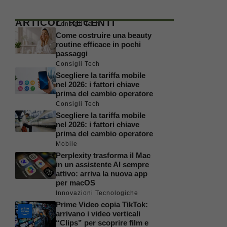
ARTICOLI RECENTI
Consigli Tech
Come costruire una beauty
routine efficace in pochi
passaggi
Consigli Tech
Scegliere la tariffa mobile
nel 2026: i fattori chiave
prima del cambio operatore
Consigli Tech
Scegliere la tariffa mobile
nel 2026: i fattori chiave
prima del cambio operatore
Mobile
Perplexity trasforma il Mac
in un assistente AI sempre
attivo: arriva la nuova app
per macOS
Innovazioni Tecnologiche
Prime Video copia TikTok:
arrivano i video verticali
“Clips” per scoprire film e