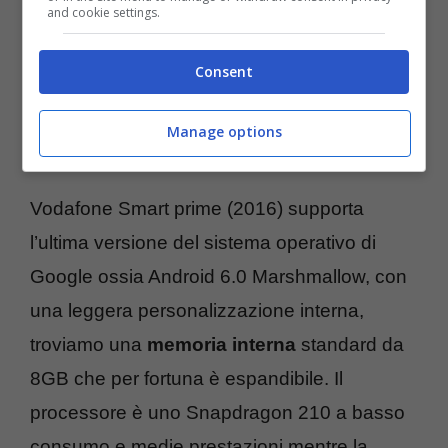
and cookie settings.
Consent
Manage options
Vodafone Smart prime (2016) supporta
l’ultima versione del sistema operativo di
Google ossia Android 6.0 Marshmallow, con
una leggera personalizzazione interna,
troviamo una
memoria interna
standard da
8GB che per fortuna è espandibile. Il
processore è uno Snapdragon 210 a basso
consumo e medie prestazioni mentre la