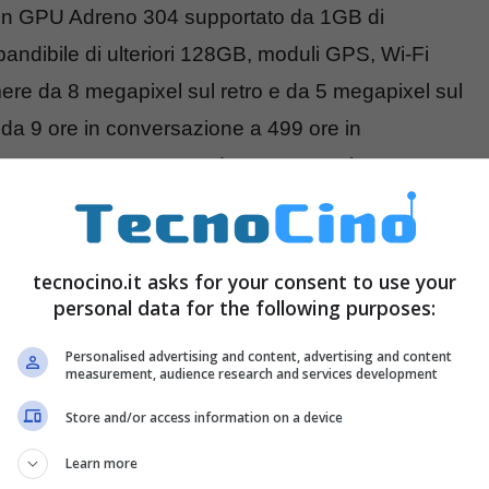
n GPU Adreno 304 supportato da 1GB di
dibile di ulteriori 128GB, moduli GPS, Wi-Fi
ere da 8 megapixel sul retro e da 5 megapixel sul
da 9 ore in conversazione a 499 ore in
.1 x 8 mm per un peso da 128 grammi.
tecnocino.it asks for your consent to use your
personal data for the following purposes:
Personalised advertising and content, advertising and content
measurement, audience research and services development
Store and/or access information on a device
Learn more