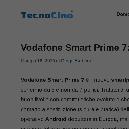
Vai
al
Domo
contenuto
Vodafone Smart Prime 7:
Maggio 16, 2016
di
Diego Barbera
Vodafone Smart Prime 7
è il nuovo
smart
schermo da 5 e non da 7 pollici. Trattasi di
buon livello con caratteristiche evolute e c
contatto a sostituzione (sicura e pratica) de
operativo
Android
debutterà in Europa, ma 
mercato italiano con una pagina completame