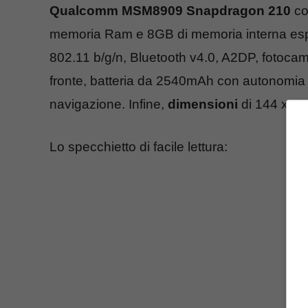
Qualcomm MSM8909 Snapdragon 210
co
memoria Ram e 8GB di memoria interna espan
802.11 b/g/n, Bluetooth v4.0, A2DP, fotocam
fronte, batteria da 2540mAh con autonomia 
navigazione. Infine,
dimensioni
di 144 x 72
Lo specchietto di facile lettura: