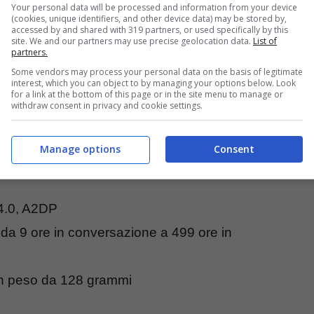
Your personal data will be processed and information from your device
(cookies, unique identifiers, and other device data) may be stored by,
accessed by and shared with 319 partners, or used specifically by this
site. We and our partners may use precise geolocation data.
List of
partners.
rshmallow
Some vendors may process your personal data on the basis of legitimate
interest, which you can object to by managing your options below. Look
 pixel, densità 293ppi
for a link at the bottom of this page or in the site menu to manage or
withdraw consent in privacy and cookie settings.
tex-A7 su SoC Qualcomm MSM8909 Snapdragon
Manage options
Consent
B con espansione di ulteriori 128GB
v4.0, A2DP
a 9 ore in conversazione a 499 ore in
un peso da 128 grammi