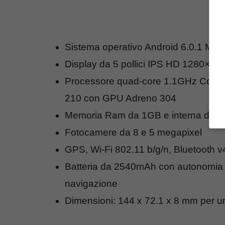
Sistema operativo Android 6.0.1 Ma
Display da 5 pollici IPS HD 1280×720
Processore quad-core 1.1GHz Cor
210 con GPU Adreno 304
Memoria Ram da 1GB e interna da 8G
Fotocamere da 8 e 5 megapixel
GPS, Wi-Fi 802.11 b/g/n, Bluetooth 
Batteria da 2540mAh con autonomia d
navigazione
Dimensioni: 144 x 72.1 x 8 mm per 