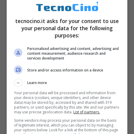
tecnocino.it asks for your consent to use
your personal data for the following
purposes:
Per quanto riguarda
POP 4+
parliamo di un
Personalised advertising and content, advertising and
content measurement, audience research and
phablet con display con diagonale da 5,5″
services development
HD IPS (1280 x 720 pixel) con processore
Store and/or access information on a device
MSM8909 Quad-core 1.1 GHz con 1.5GB e
Learn more
16GB memoria espandibile via microSD di
Your personal data will be processed and information from
ulteriori 32GB, monta una fotocamera da 5
your device (cookies, unique identifiers, and other device
data) may be stored by, accessed by and shared with 319
megapixel sul fronte e 8 megapixel sul retro,
partners, or used specifically by this site. We and our partners
may use precise geolocation data.
List of partners.
moduli Wi-Fi 802.11 b/g/n, Wi-Fi Direct, Micro
Some vendors may process your personal data on the basis
of legitimate interest, which you can object to by managing
USB 2.0, Bluetooth 4.0, connessione LTE 4G
your options below. Look for a link at the bottom of this page