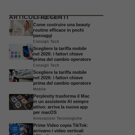
ARTICOLI RECENTI
Consigli Tech
Come costruire una beauty
routine efficace in pochi
passaggi
Consigli Tech
Scegliere la tariffa mobile
nel 2026: i fattori chiave
prima del cambio operatore
Consigli Tech
Scegliere la tariffa mobile
nel 2026: i fattori chiave
prima del cambio operatore
Mobile
Perplexity trasforma il Mac
in un assistente AI sempre
attivo: arriva la nuova app
per macOS
Innovazioni Tecnologiche
Prime Video copia TikTok:
arrivano i video verticali