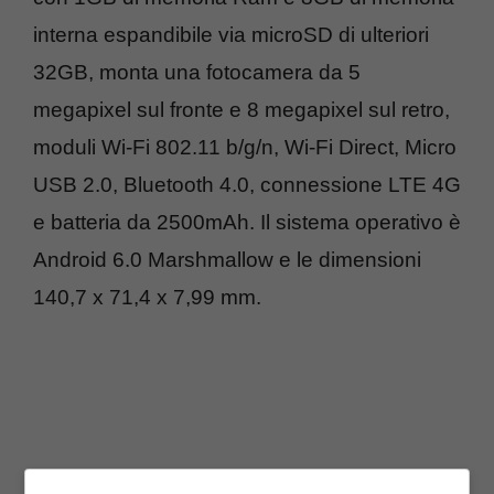
interna espandibile via microSD di ulteriori
32GB, monta una fotocamera da 5
megapixel sul fronte e 8 megapixel sul retro,
moduli Wi-Fi 802.11 b/g/n, Wi-Fi Direct, Micro
USB 2.0, Bluetooth 4.0, connessione LTE 4G
e batteria da 2500mAh. Il sistema operativo è
Android 6.0 Marshmallow e le dimensioni
140,7 x 71,4 x 7,99 mm.