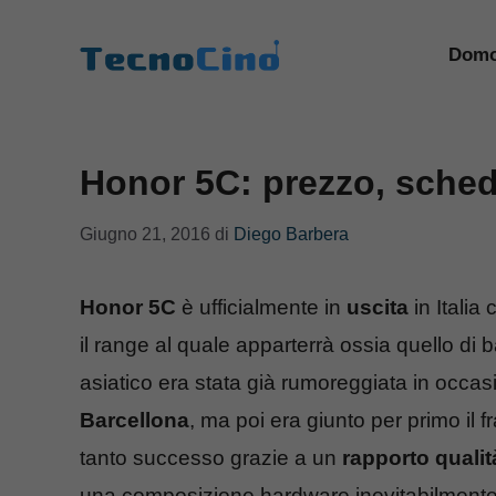
Vai
al
Domo
contenuto
Honor 5C: prezzo, sched
Giugno 21, 2016
di
Diego Barbera
Honor 5C
è ufficialmente in
uscita
in Italia
il range al quale apparterrà ossia quello di
asiatico era stata già rumoreggiata in occa
Barcellona
, ma poi era giunto per primo il 
tanto successo grazie a un
rapporto qualit
una composizione hardware inevitabilment