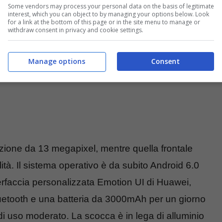
Some vendors may process your personal data on the basis of legitimate
interest, which you can object to by managing your options below. Look
for a link at the bottom of this page or in the site menu to manage or
withdraw consent in privacy and cookie settings.
Manage options
Consent
uzione da 13 megapixel, mentre quella frontale
ità. Il sistema operativo è da subito Android 6.0
erfaccia personalizzata Emotion UI di Huawei,
uetooth e una batteria da 3000mAh per un giorno
di uso moderato. La scocca è in lega di alluminio