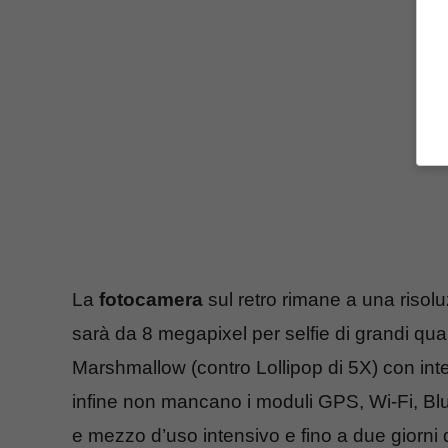
La
fotocamera
sul retro rimane a una risol
sarà da 8 megapixel per selfie di grandi qual
Marshmallow (contro Lollipop di 5X) con int
infine non mancano i moduli GPS, Wi-Fi, Bl
e mezzo d’uso intensivo e fino a due giorni 