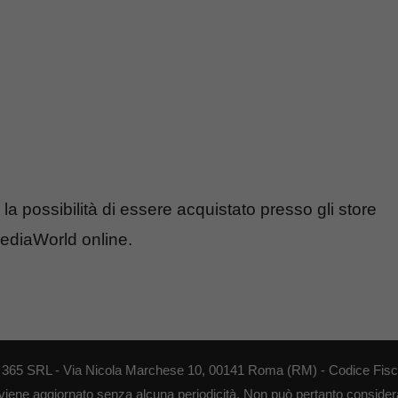
la possibilità di essere acquistato presso gli store
ediaWorld online.
EB 365 SRL - Via Nicola Marchese 10, 00141 Roma (RM) - Codice Fisca
 viene aggiornato senza alcuna periodicità. Non può pertanto considerar