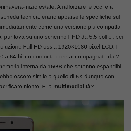
imavera-inizio estate. A rafforzare le voci e a
a scheda tecnica, erano apparse le specifiche sul
immediatamente come una versione più compatta
, puntava su uno schermo FHD da 5.5 pollici, per
soluzione Full HD ossia 1920×1080 pixel LCD. Il
650 a 64-bit con un octa-core accompagnato da 2
memoria interna da 16GB che saranno espandibili
rebbe essere simile a quello di 5X dunque con
crificare niente. E la
multimedialità
?