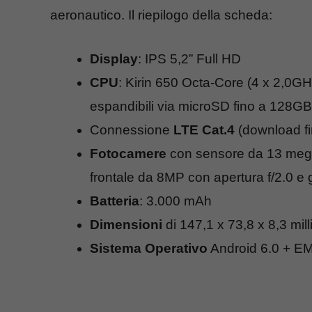
aeronautico. Il riepilogo della scheda:
Display
: IPS 5,2” Full HD
CPU
: Kirin 650 Octa-Core (4 x 2,
espandibili via microSD fino a 128GB
Connessione
LTE Cat.4
(download f
Fotocamere
con sensore da 13 megap
frontale da 8MP con apertura f/2.0 e
Batteria
: 3.000 mAh
Dimensioni
di 147,1 x 73,8 x 8,3 mil
Sistema Operativo
Android 6.0 + EM