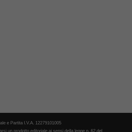
le e Partita I.V.A. 12279101005
si un prodotto editoriale ai sensi della legge n. 62 del