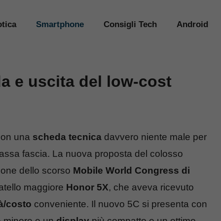
tica
Smartphone
Consigli Tech
Android
a e uscita del low-cost
 con una
scheda tecnica
davvero niente male per
 bassa fascia. La nuova proposta del colosso
sione dello scorso
Mobile World Congress di
fratello maggiore
Honor 5X
, che aveva ricevuto
à/costo
conveniente. Il nuovo 5C si presenta con
e minore e un
display
più compatto e un ottimo