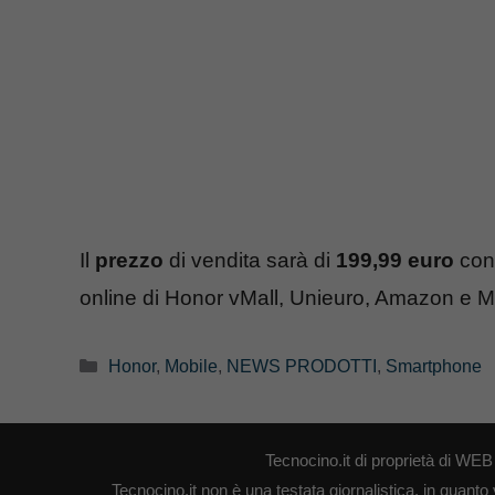
Il
prezzo
di vendita sarà di
199,99 euro
con 
online di Honor vMall, Unieuro, Amazon e M
Categorie
Honor
,
Mobile
,
NEWS PRODOTTI
,
Smartphone
Tecnocino.it di proprietà di W
Tecnocino.it non è una testata giornalistica, in quanto