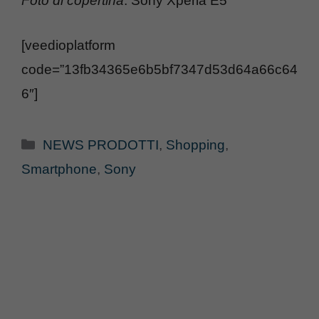
Foto di copertina
: Sony Xperia E5
[veedioplatform
code=”13fb34365e6b5bf7347d53d64a66c64
6″]
Categorie
NEWS PRODOTTI
,
Shopping
,
Smartphone
,
Sony