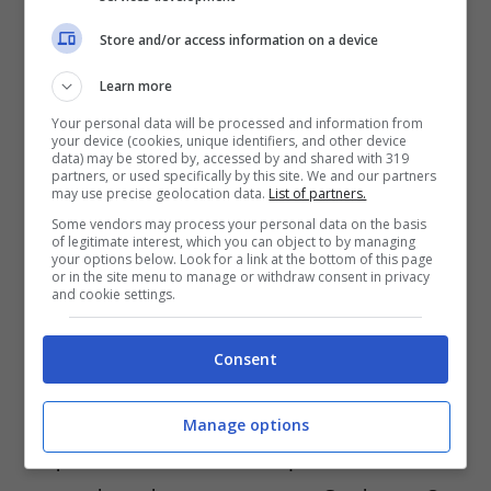
fotocamera principale è da 23 MP mentre
Store and/or access information on a device
quella frontale è da 13 MP.
Learn more
Acquista Sony F5121 Xperia X Black su
Your personal data will be processed and information from
your device (cookies, unique identifiers, and other device
Amazon
data) may be stored by, accessed by and shared with 319
partners, or used specifically by this site. We and our partners
may use precise geolocation data.
List of partners.
Some vendors may process your personal data on the basis
SONY XPERIA X
of legitimate interest, which you can object to by managing
your options below. Look for a link at the bottom of this page
PERFORMANCE
or in the site menu to manage or withdraw consent in privacy
and cookie settings.
Già disponibile anche il Sony Xperia X
Consent
Performance. Con una memoria RAM da
3GB e una memoria flash da 32Gb
Manage options
espandibile fino a 200GB, questo