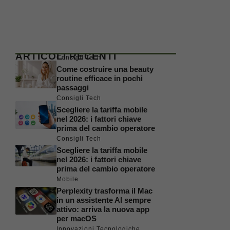
ARTICOLI RECENTI
Consigli Tech
Come costruire una beauty
routine efficace in pochi
passaggi
Consigli Tech
Scegliere la tariffa mobile
nel 2026: i fattori chiave
prima del cambio operatore
Consigli Tech
Scegliere la tariffa mobile
nel 2026: i fattori chiave
prima del cambio operatore
Mobile
Perplexity trasforma il Mac
in un assistente AI sempre
attivo: arriva la nuova app
per macOS
Innovazioni Tecnologiche