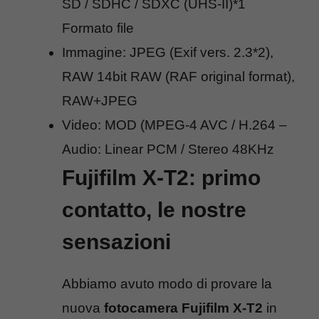
SD / SDHC / SDXC (UHS-II)*1
Formato file
Immagine: JPEG (Exif vers. 2.3*2),
RAW 14bit RAW (RAF original format),
RAW+JPEG
Video: MOD (MPEG-4 AVC / H.264 –
Audio: Linear PCM / Stereo 48KHz
Fujifilm X-T2: primo
contatto, le nostre
sensazioni
Abbiamo avuto modo di provare la
nuova
fotocamera Fujifilm X-T2
in