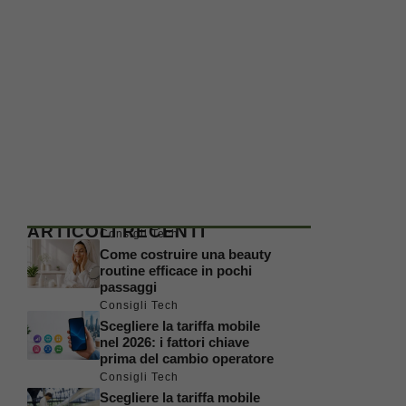
ARTICOLI RECENTI
Consigli Tech
Come costruire una beauty
routine efficace in pochi
passaggi
Consigli Tech
Scegliere la tariffa mobile
nel 2026: i fattori chiave
prima del cambio operatore
Consigli Tech
Scegliere la tariffa mobile