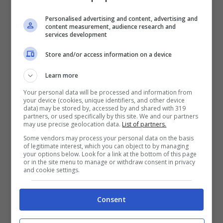
comodo il
joystick
che consente di
Personalised advertising and content, advertising and
selezionare il punto di messa a fuoco
content measurement, audience research and
services development
(posizionato accanto al display), la
Fujifilm X-T2 difetta forse soltanto di
Store and/or access information on a device
un display privo del touch screen.
Learn more
Your personal data will be processed and information from
your device (cookies, unique identifiers, and other device
data) may be stored by, accessed by and shared with 319
partners, or used specifically by this site. We and our partners
may use precise geolocation data.
List of partners.
Some vendors may process your personal data on the basis
of legitimate interest, which you can object to by managing
your options below. Look for a link at the bottom of this page
or in the site menu to manage or withdraw consent in privacy
and cookie settings.
Consent