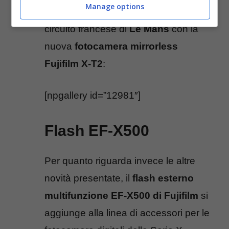
Manage options
Nella gallery le foto scattate da noi sul
circuito francese di
Le Mans
con la
nuova
fotocamera mirrorless
Fujifilm X-T2
:
[npgallery id=”12981″]
Flash EF-X500
Per quanto riguarda invece le altre
novità presentate, il
flash esterno
multifunzione EF-X500 di Fujifilm
si
aggiunge alla linea di accessori per le