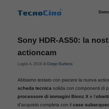
Vai
al
Domo
contenuto
Sony HDR-AS50: la nostr
actioncam
Luglio 4, 2016
di
Diego Barbera
Abbiamo testato con piacere la nuova act
scheda tecnica
solida con componenti di p
processore di immagini Bionz X
e l’
obiet
d’acquisto completa con il
case subacque