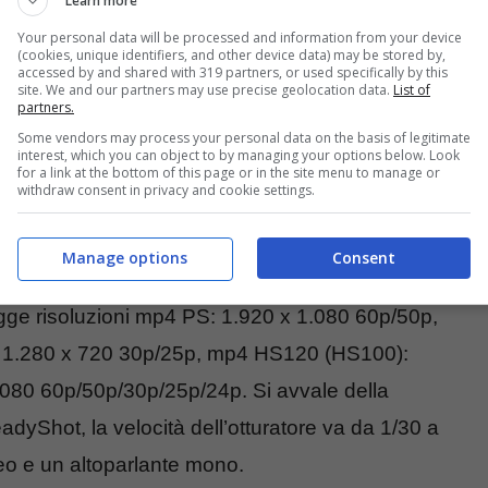
Learn more
Your personal data will be processed and information from your device
(cookies, unique identifiers, and other device data) may be stored by,
accessed by and shared with 319 partners, or used specifically by this
site. We and our partners may use precise geolocation data.
List of
partners.
te dal sensore CMOS Exmor R® da 7,77 mm
Some vendors may process your personal data on the basis of legitimate
interest, which you can object to by managing your options below. Look
ettivo ZEISS Tessar con apertura f/2.8, lunghezza
for a link at the bottom of this page or in the site menu to manage or
withdraw consent in privacy and cookie settings.
 (STRETTO) sia in foto sia in video, regge una
etri, c’è la possibilità di registrare su supporto
Manage options
Consent
uò registrare nei formati video XAVC S: MPEG-4
e risoluzioni mp4 PS: 1.920 x 1.080 60p/50p,
 1.280 x 720 30p/25p, mp4 HS120 (HS100):
080 60p/50p/30p/25p/24p. Si avvale della
adyShot, la velocità dell’otturatore va da 1/30 a
reo e un altoparlante mono.