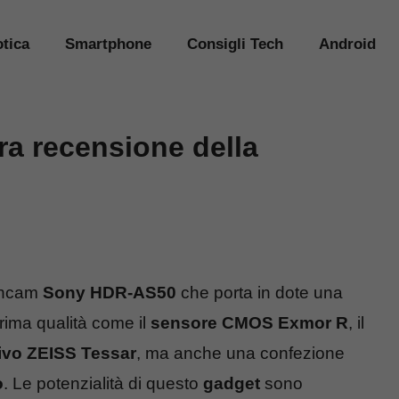
tica
Smartphone
Consigli Tech
Android
a recensione della
ioncam
Sony HDR-AS50
che porta in dote una
rima qualità come il
sensore CMOS Exmor R
, il
tivo ZEISS Tessar
, ma anche una confezione
o
. Le potenzialità di questo
gadget
sono