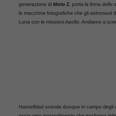
generazione di
Moto Z
, porta la firma dell
le macchine fotografiche che gli astronauti 
Luna con le missioni Apollo. Andiamo a scend
Hasselblad scende dunque in campo degli a
ossia vero ingrandimento che trasforma lette