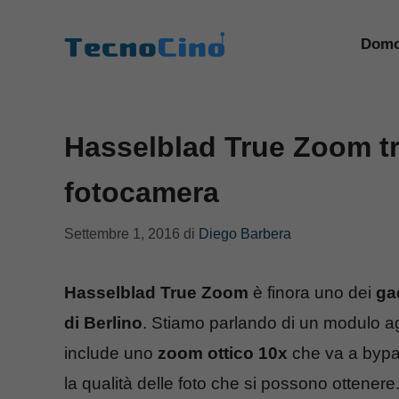
Vai
al
Domo
contenuto
Hasselblad True Zoom t
fotocamera
Settembre 1, 2016
di
Diego Barbera
Hasselblad True Zoom
è finora uno dei
ga
di Berlino
. Stiamo parlando di un modulo ag
include uno
zoom ottico 10x
che va a bypa
la qualità delle foto che si possono ottene