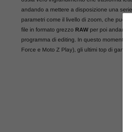
andando a mettere a disposizione una serie di
parametri come il livello di zoom, che può spi
file in formato grezzo
RAW
per poi andarli a
programma di editing. In questo momento, è 
Force e Moto Z Play), gli ultimi top di gamma