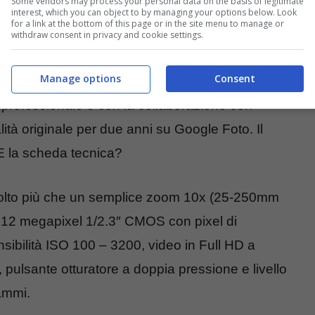
Some vendors may process your personal data on the basis of legitimate
interest, which you can object to by managing your options below. Look
for a link at the bottom of this page or in the site menu to manage or
tocamera posteriore del dispositivo ospitante che,
withdraw consent in privacy and cookie settings.
lo schermo che inquadra la scena e consente
Manage options
Consent
atto. Hasselblad ha anche messo a disposizione
ù professionale e con la collaborazione con
lità originale per due anni su Google Foto. Il
 E la scheda tecnica?
lto più che un semplice zoom 10x (25-250mm
 12 megapixel 1/2.3″ CMOS con pixel di
sibilità ISO 100 – 3200, video in Full HD a
 pulsante otturatore a doppia pressione e livello
ammi.