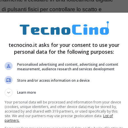
 pulsanti fisici per controllare lo scatto e
ngersi fino ai 10x. Sarà inoltre possibile salvare i
 gestire e trattare al meglio con un apposito
compatibile con i Moto Z in lista (Moto Z, Moto Z
tecnocino.it asks for your consent to use your
 ufficializzati da Lenovo.
personal data for the following purposes:
Personalised advertising and content, advertising and content
measurement, audience research and services development
Store and/or access information on a device
Learn more
Your personal data will be processed and information from your device
(cookies, unique identifiers, and other device data) may be stored by,
accessed by and shared with 319 partners, or used specifically by this
site. We and our partners may use precise geolocation data.
List of
partners.