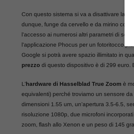
Con questo sistema si va a disattivare la fo
dunque, funge da cervello e da mirino con 
l’accesso ai numerosi altri parametri di sc
l’applicazione Phocus per un fotoritocco pi
Google si potrà avere spazio illimitato in qua
prezzo
di questo dispositivo è di 299 euro.
L’
hardware di Hasselblad True Zoom
è mo
equivalenti) perché troviamo un sensore da
dimensioni 1.55 um, un’apertura 3.5-6.5, sen
risoluzione 1080p, due microfoni incorporati,
zoom, flash allo Xenon e un peso di 145 gr