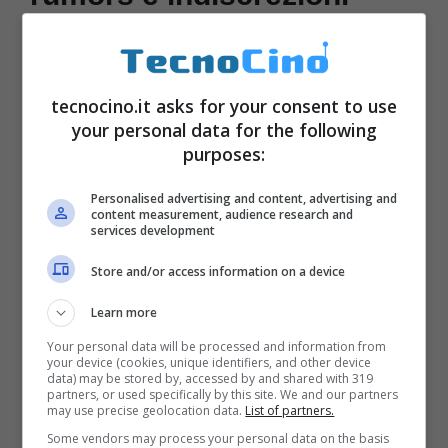
tecnocino.it asks for your consent to use
your personal data for the following
purposes:
Personalised advertising and content, advertising and
content measurement, audience research and
services development
Store and/or access information on a device
Learn more
I nuovi
MacBook Pro
e
MacBook Air 2016
Your personal data will be processed and information from
sembrano essere sempre più vicini. Dopo
your device (cookies, unique identifiers, and other device
data) may be stored by, accessed by and shared with 319
alcuni rumors secondo cui l’ultima
partners, or used specifically by this site. We and our partners
may use precise geolocation data.
List of partners.
generazione di notebook di Apple sarebbe
Some vendors may process your personal data on the basis