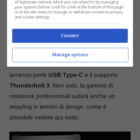
stata presentata a novembre, adesso vi sono
of legitimate interest, which you can object to by managing
your options below. Look for a link at the bottom of this page
or in the site menu to manage or withdraw consent in privacy
notizie contrastanti che sottolineano una
and cookie settings.
possibile presentazione entro la fine del
mese di ottobre.
Consent
Sul fronte delle caratteristiche tecniche,
Manage options
entrambi i MacBook Pro da 13 e 15 pollici
avranno porte
USB Type-C
e il supporto
Thunderbolt 3
. Non solo, la gamma di
notebook professionali subirà anche un
restyling in termini di design, come è
possibile vedere qui sotto.