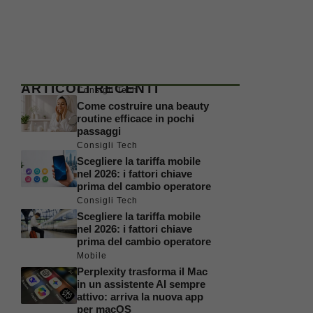
ARTICOLI RECENTI
Consigli Tech
Come costruire una beauty
routine efficace in pochi
passaggi
Consigli Tech
Scegliere la tariffa mobile
nel 2026: i fattori chiave
prima del cambio operatore
Consigli Tech
Scegliere la tariffa mobile
nel 2026: i fattori chiave
prima del cambio operatore
Mobile
Perplexity trasforma il Mac
in un assistente AI sempre
attivo: arriva la nuova app
per macOS