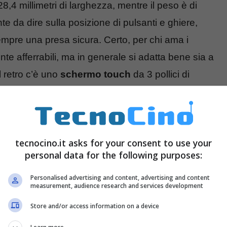
8,4 millimetri di larghezza, mentre il peso è di
e da dire sulla posizione di pulsanti e ghiere,
empre una presa sicura. Certo, per chi ama i
te afferrabili, ma in generale si adatta bene sia a
 retro c’è uno
schermo touch
da 3 pollici di
ti con possibilità di orientarlo a piacere, il
rto di ingrandimento 0.74x (equivalente di una
one da 2360000 pixel e riproduzione del colore
tecnocino.it asks for your consent to use your
er gestire l’inquadratura, forse l’unico
personal data for the following purposes:
mento molto sensibile che può confondere il
vvicinamento dell’occhio al mirino spegnendo lo
Personalised advertising and content, advertising and content
measurement, audience research and services development
cità dell’otturatore va da 1/4000 secondi a 60
Store and/or access information on a device