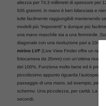
altezza per 74.3 millimetri di spessore per 12
505 grammi. In mano è ben bilanciata e nient
tutte facilmente raggiungibili mantenendo s
modelli più “imponenti” e dunque più facilmen
una mano maschile sia a una femminile. Sul
diagonale con una risoluzione pari a 1040k pun
mirino LVF
(Live View Finder offre un rappo
fotocamera da 35mm) con un’ottima risoluzi
del 100%. Funziona molto bene ed è preciso p
piccolissimo appunto riguarda l’autospegni
passaggio di una mano, ad esempio, per l’a
schermo. Una piccolezza, per carità. La velo
secondi.