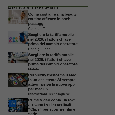
ARTICOLI RECENTI
Consigli Tech
Come costruire una beauty
routine efficace in pochi
passaggi
Consigli Tech
Scegliere la tariffa mobile
nel 2026: i fattori chiave
prima del cambio operatore
Consigli Tech
Scegliere la tariffa mobile
nel 2026: i fattori chiave
prima del cambio operatore
Mobile
Perplexity trasforma il Mac
in un assistente AI sempre
attivo: arriva la nuova app
per macOS
Innovazioni Tecnologiche
Prime Video copia TikTok:
arrivano i video verticali
“Clips” per scoprire film e
serie