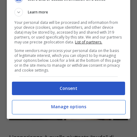
FUNZIONALITA’ E
Learn more
Your personal data will be processed and information from
ESPERIENZA D’USO
your device (cookies, unique identifiers, and other device
data) may be stored by, accessed by and shared with 319
partners, or used specifically by this site. We and our partners
may use precise geolocation data.
List of partners.
Some vendors may process your personal data on the basis
of legitimate interest, which you can object to by managing
your options below. Look for a link at the bottom of this page
or in the site menu to manage or withdraw consent in privacy
and cookie settings.
Consent
Manage options