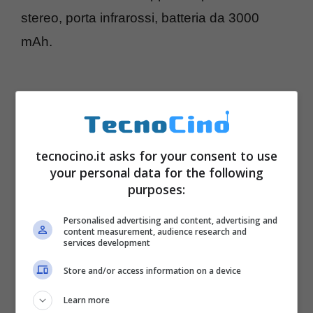
stereo, porta infrarossi, batteria da 3000
mAh.
tecnocino.it asks for your consent to use
your personal data for the following
purposes:
Personalised advertising and content, advertising and
content measurement, audience research and
services development
Display LTPS da 5,2 pollici Full-HD
Store and/or access information on a device
(1920×1080)
Learn more