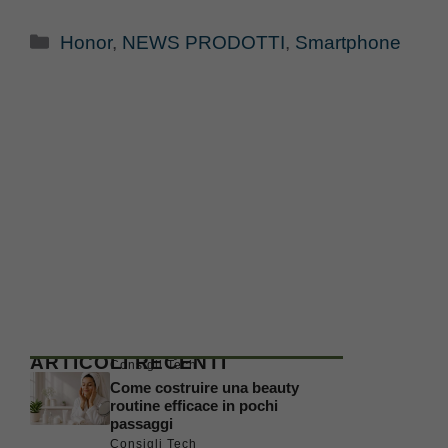
Categorie
Honor
,
NEWS PRODOTTI
,
Smartphone
ARTICOLI RECENTI
Consigli Tech
Come costruire una beauty
routine efficace in pochi
passaggi
Consigli Tech