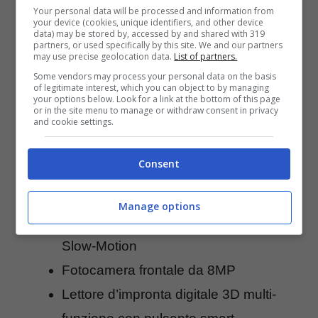
Processore Kirin 950 Octa-Core
Your personal data will be processed and information from
your device (cookies, unique identifiers, and other device
(4×2,3GHz + 4×1,8GHz)
data) may be stored by, accessed by and shared with 319
partners, or used specifically by this site. We and our partners
4GB di RAM e 32GB di memoria
may use precise geolocation data.
List of partners.
interna, espandibili con microSD fino a
Some vendors may process your personal data on the basis
of legitimate interest, which you can object to by managing
your options below. Look for a link at the bottom of this page
128GB
or in the site menu to manage or withdraw consent in privacy
and cookie settings.
Batteria da 3,000mAh con ricarica
rapida
Consent
Doppia fotocamera principale da
12MP con sensori RGB e
Manage options
monocromatico, modalità Pro, HDR,
Slow-Motion
Fotocamera frontale da 8MP
Lettore d’impronta digitale 3D multi-