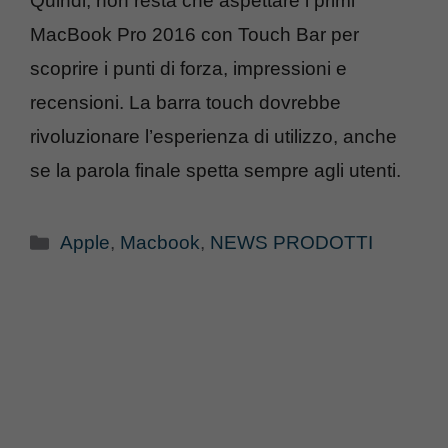
Quindi, non resta che aspettare i primi
MacBook Pro 2016 con Touch Bar per
scoprire i punti di forza, impressioni e
recensioni. La barra touch dovrebbe
rivoluzionare l’esperienza di utilizzo, anche
se la parola finale spetta sempre agli utenti.
Categorie
Apple
,
Macbook
,
NEWS PRODOTTI