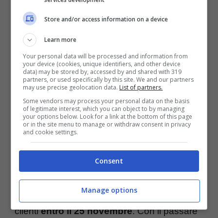
Store and/or access information on a device
Learn more
Your personal data will be processed and information from
your device (cookies, unique identifiers, and other device
data) may be stored by, accessed by and shared with 319
partners, or used specifically by this site. We and our partners
may use precise geolocation data.
List of partners.
Some vendors may process your personal data on the basis
of legitimate interest, which you can object to by managing
your options below. Look for a link at the bottom of this page
or in the site menu to manage or withdraw consent in privacy
and cookie settings.
Per quanto riguarda il primo batch di ordini, è
Consent
stimato che la
prima consegna
potrebbe
essere il giorno
11 novembre
, mentre la
Manage options
maggior parte degli ordini arriverà ai rispettivi
clienti
entro il 25 novembre
. Con il passare