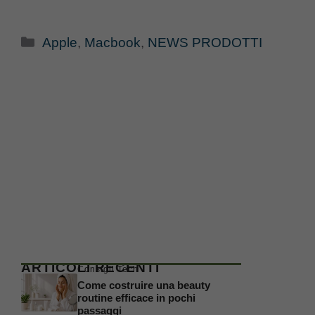
Categorie
Apple
,
Macbook
,
NEWS PRODOTTI
ARTICOLI RECENTI
Consigli Tech
Come costruire una beauty
routine efficace in pochi
passaggi