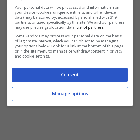
Secondo i primi test effettuati dagli utenti, il
Your personal data will be processed and information from
your device (cookies, unique identifiers, and other device
mancato riconoscimento delle gesture a tre
data) may be stored by, accessed by and shared with 319
partners, or used specifically by this site. We and our partners
dita è presente sia sui modelli senza che con
may use precise geolocation data.
List of partners.
Touch Bar. Questa problematica, tuttavia,
Some vendors may process your personal data on the basis
of legitimate interest, which you can object to by managing
riguarderebbe una porzione del trackpad e
your options below. Look for a link at the bottom of this page
or in the site menu to manage or withdraw consent in privacy
and cookie settings.
proprio tutto ciò fa pensare, fin da subito, ad
un “
bug
” nel sistema di riconoscimento dei
Consent
polsi.
Manage options