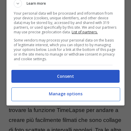
SnapBridge che va a creare un
Learn more
collegamento senza fili costante e a basso
Your personal data will be processed and information from
your device (cookies, unique identifiers, and other device
consumo con lo smartphone sul quale si
data) may be stored by, accessed by and shared with 319
partners, or used specifically by this site. We and our partners
dovrà installare l’applicazione apposita e che
may use precise geolocation data.
List of partners.
va a sfruttare componenti come il Wi-Fi, il
Some vendors may process your personal data on the basis
of legitimate interest, which you can object to by managing
your options below. Look for a link at the bottom of this page
Bluetooth e l’NFC. Sarà ad esempio andare
or in the site menu to manage or withdraw consent in privacy
and cookie settings.
ad archiviare le immagini su
NIKON IMAGE
SPACE
e sarà anche implementato il
Consent
trasferimento senza fili, dove possibile,
attraverso il veloce modulo Wi-Fi. Rispetto
Manage options
alla sorella minore D5500 si può anche
trovare la funzione TimeLapse per andare a
creare più facilmente filmati che sono collage
di foto scattate a intervalli regolari. Tra le altre