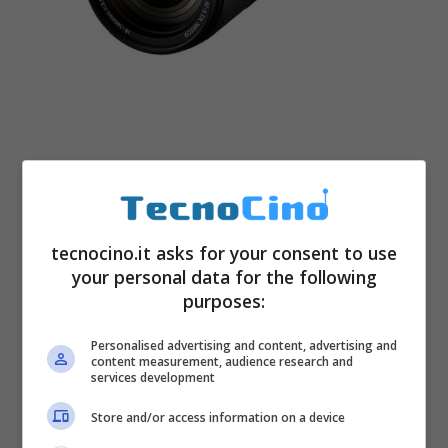
tecnocino.it asks for your consent to use
your personal data for the following
purposes:
Personalised advertising and content, advertising and
content measurement, audience research and
services development
Per quanto riguarda le funzionalità, Nikon ha
puntato in modo deciso sulla tecnologia
Store and/or access information on a device