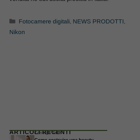
Categorie
Fotocamere digitali
,
NEWS PRODOTTI
,
Nikon
ARTICOLI RECENTI
Consigli Tech
Come costruire una beauty