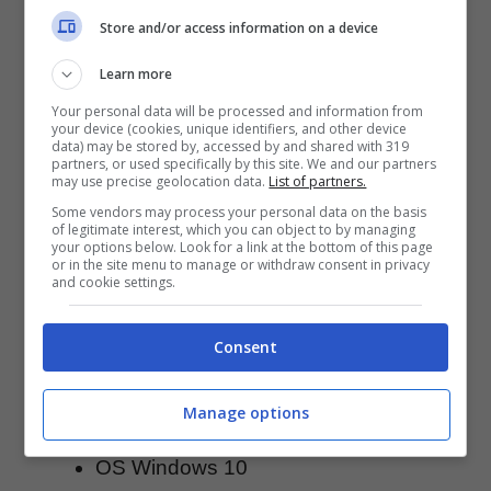
FullHD a 1080p
Store and/or access information on a device
Pprocessore octa core Snapdragon
Learn more
820 (quad-core, 2×2.15GHz +
Your personal data will be processed and information from
your device (cookies, unique identifiers, and other device
2×1.6GHz)
data) may be stored by, accessed by and shared with 319
partners, or used specifically by this site. We and our partners
4 GB di RAM e uno spazio di
may use precise geolocation data.
List of partners.
archiviazione pari a 64 GB di memoria
Some vendors may process your personal data on the basis
of legitimate interest, which you can object to by managing
flash espandibile via microSD di
your options below. Look for a link at the bottom of this page
or in the site menu to manage or withdraw consent in privacy
ulteriori 128GB
and cookie settings.
GPS, Wi-Fi, Bluetooth, connessione
Consent
4G
Fotocamere da 21 megapixel e 8
Manage options
megapixel
OS Windows 10