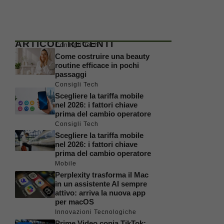
ARTICOLI RECENTI
Consigli Tech
Come costruire una beauty
routine efficace in pochi
passaggi
Consigli Tech
Scegliere la tariffa mobile
nel 2026: i fattori chiave
prima del cambio operatore
Consigli Tech
Scegliere la tariffa mobile
nel 2026: i fattori chiave
prima del cambio operatore
Mobile
Perplexity trasforma il Mac
in un assistente AI sempre
attivo: arriva la nuova app
per macOS
Innovazioni Tecnologiche
Prime Video copia TikTok: