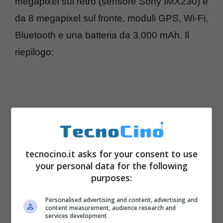
megapixel sul retro (sensore Sony IMX230) e
da 8 megapixel sul fronte, moduli GPS, Wi-Fi,
Bluetooth e una batteria da 3.000 mAh. Il
riepilogo:
tecnocino.it asks for your consent to use
your personal data for the following
purposes:
Personalised advertising and content, advertising and
content measurement, audience research and
Display da 5.5 pollici a risoluzione
services development