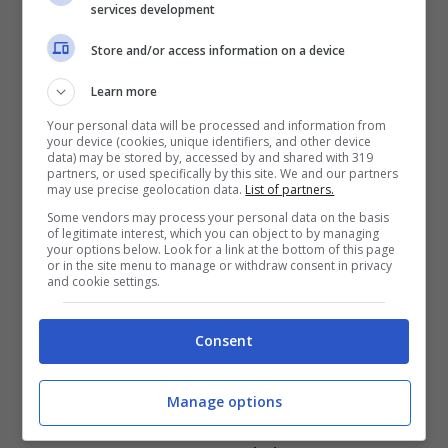
services development
ossia il blu e il nero. Facciamo un riepilogo
Store and/or access information on a device
della scheda con l’elenco di facile lettura:
Learn more
Your personal data will be processed and information from
your device (cookies, unique identifiers, and other device
data) may be stored by, accessed by and shared with 319
partners, or used specifically by this site. We and our partners
may use precise geolocation data.
List of partners.
Some vendors may process your personal data on the basis
of legitimate interest, which you can object to by managing
your options below. Look for a link at the bottom of this page
or in the site menu to manage or withdraw consent in privacy
and cookie settings.
Consent
Sistema operativo Android
Manage options
SoC MediaTek Helio X25 con 4GB