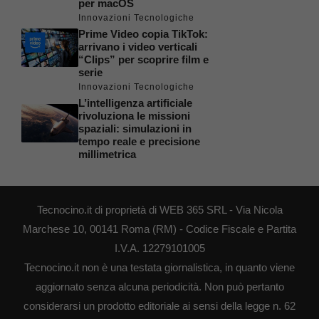
per macOS
Innovazioni Tecnologiche
Prime Video copia TikTok:
arrivano i video verticali
“Clips” per scoprire film e
serie
Innovazioni Tecnologiche
L’intelligenza artificiale
rivoluziona le missioni
spaziali: simulazioni in
tempo reale e precisione
millimetrica
Tecnocino.it di proprietà di WEB 365 SRL - Via Nicola
Marchese 10, 00141 Roma (RM) - Codice Fiscale e Partita
I.V.A. 12279101005
Tecnocino.it non è una testata giornalistica, in quanto viene
aggiornato senza alcuna periodicità. Non può pertanto
considerarsi un prodotto editoriale ai sensi della legge n. 62