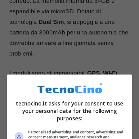
corredo. La memoria interna da 64GB è
espandibile via microSD. Dotato di
tecnologia
Dual Sim
, si appoggia a una
batteria da 3000mAh per una autonomia che
dovrebbe arrivare a fine giornata senza
problemi.
I moduli sono gli immancabili
GPS, WI-Fi,
Bluetooth 4.0
a basso consumo e c’è
naturalmente la compatibilità con la
tecnocino.it asks for your consent to use
navigazione su network 4G LTE. Il comparti
your personal data for the following
fotografico si appoggia a una fotocamera sul
purposes:
retro da 13 megapixel e sul fronte da 5
Personalised advertising and content, advertising and
megapixel. Ci sono due colori a disposizione
content measurement, audience research and