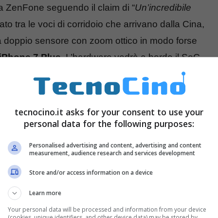
lia ZenFone seguendo il claim di “
Un’incredibile
uato tra le voci di corridoio che arrivano dalla Cina,
 doppio sensore con zoom ottico in modo forse
iPhone 7 Plus
. L’hardware vedrà a bordo il SoC
moria interna, uno schermo da 5.5 pollici a
ria da 4850mAh.
tecnocino.it asks for your consent to use your
personal data for the following purposes:
Personalised advertising and content, advertising and content
measurement, audience research and services development
Store and/or access information on a device
Learn more
Your personal data will be processed and information from your device
(cookies, unique identifiers, and other device data) may be stored by,