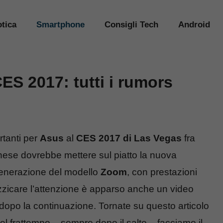
tica
Smartphone
Consigli Tech
Android
ES 2017: tutti i rumors
rtanti per
Asus
al
CES 2017 di Las Vegas
fra
nese dovrebbe mettere sul piatto la nuova
generazione del modello
Zoom
, con prestazioni
uzzicare l’attenzione è apparso anche un video
dopo la continuazione. Tornate su questo articolo
l frattempo – sempre dopo il salto – facciamo il