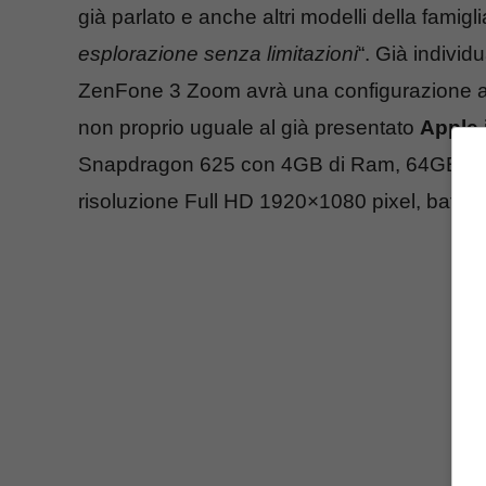
già parlato e anche altri modelli della famig
esplorazione senza limitazioni
“. Già individ
ZenFone 3 Zoom avrà una configurazione a
non proprio uguale al già presentato
Apple 
Snapdragon 625 con 4GB di Ram, 64GB di me
risoluzione Full HD 1920×1080 pixel, batte