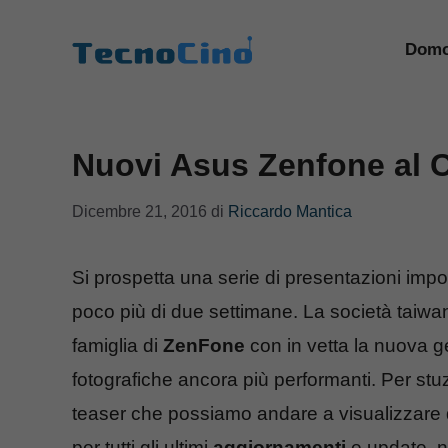
Vai
al
Domo
contenuto
Nuovi Asus Zenfone al C
Dicembre 21, 2016
di
Riccardo Mantica
Si prospetta una serie di presentazioni impo
poco più di due settimane. La società taiwa
famiglia di
ZenFone
con in vetta la nuova 
fotografiche ancora più performanti. Per st
teaser che possiamo andare a visualizzare 
per tutti gli ultimi
aggiornamenti
e update, ne