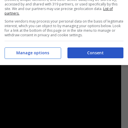
accessed by and shared with 319 partners, or used specifically by this
site. We and our partners may use precise geolocation data.
List of
partners.
Some vendors may process your personal data on the basis of legitimate
interest, which you can object to by managing your options below. Look
for a link at the bottom of this page or in the site menu to manage or
withdraw consent in privacy and cookie settings.
Manage options
Consent