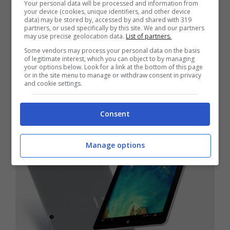
Your personal data will be processed and information from
your device (cookies, unique identifiers, and other device
importante sconto per un notebook con
data) may be stored by, accessed by and shared with 319
partners, or used specifically by this site. We and our partners
specifiche tecniche interessanti.
may use precise geolocation data.
List of partners.
Some vendors may process your personal data on the basis
of legitimate interest, which you can object to by managing
Chuwi Hi10 Plus in sconto
your options below. Look for a link at the bottom of this page
or in the site menu to manage or withdraw consent in privacy
and cookie settings.
su AliExpress
Consent
Manage options