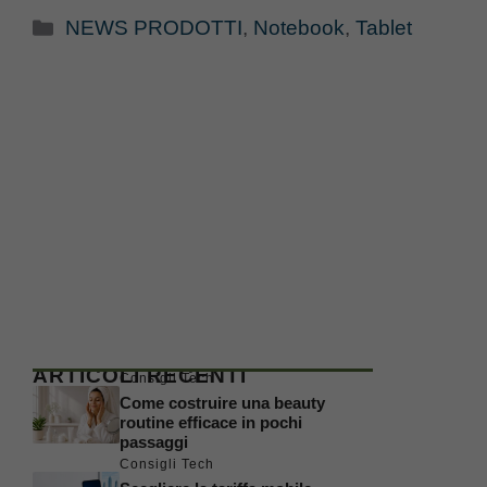
Categorie
NEWS PRODOTTI
,
Notebook
,
Tablet
ARTICOLI RECENTI
Consigli Tech
Come costruire una beauty
routine efficace in pochi
passaggi
Consigli Tech