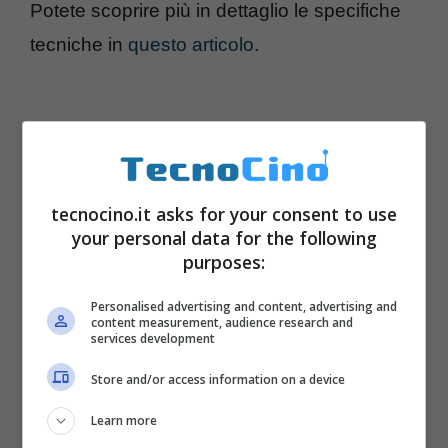
Potete scoprire più in dettaglio le specifiche
tecniche in
questo articolo
.
tecnocino.it asks for your consent to use
your personal data for the following
purposes:
Personalised advertising and content, advertising and
content measurement, audience research and
services development
Su
AliExpress
è disponibile solamente
Store and/or access information on a device
domani
24 gennaio 2017
, al
prezzo
di
Learn more
255,12 euro
, invece di 314,96 euro. Un