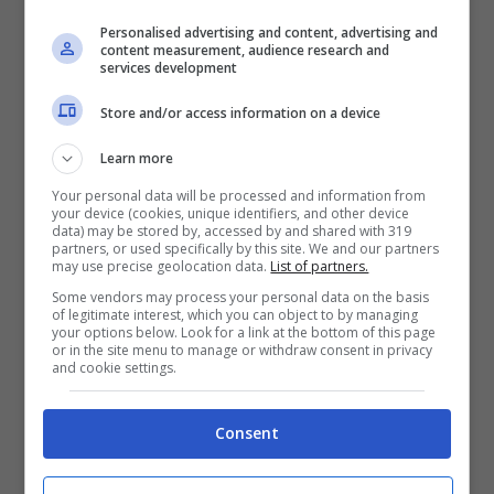
del classico XPS 13, anche se vi sono alcuni
Personalised advertising and content, advertising and
compromessi per quanto riguarda le porte.
content measurement, audience research and
services development
Dell ha optato per due porte
USB Type-C
,
Store and/or access information on a device
una porta
Thunderbolt 3
e all’interno della
Learn more
scatola è presente un adattatore USB-A.
Your personal data will be processed and information from
Rimosso il lettore di memorie SD e introdotto
your device (cookies, unique identifiers, and other device
data) may be stored by, accessed by and shared with 319
un lettore di memorie microSD.
partners, or used specifically by this site. We and our partners
may use precise geolocation data.
List of partners.
Some vendors may process your personal data on the basis
La webcam, invece, è stata posizionata nel
of legitimate interest, which you can object to by managing
your options below. Look for a link at the bottom of this page
centro della parte bassa del display, una
or in the site menu to manage or withdraw consent in privacy
and cookie settings.
scelta che può non piacere a tutti, anche se
questa nuova videocamera è compatibile
Consent
con
Windows Hello
, in modo tale da potersi