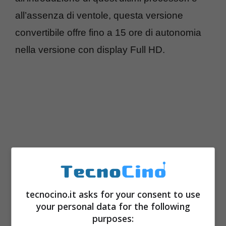
all’assenza di ventole, questa versione
convertibile offre fino a 15 ore di autonomia
nella versione con display Full HD.
tecnocino.it asks for your consent to use
your personal data for the following
Buona parte del design è identico a quello
purposes: