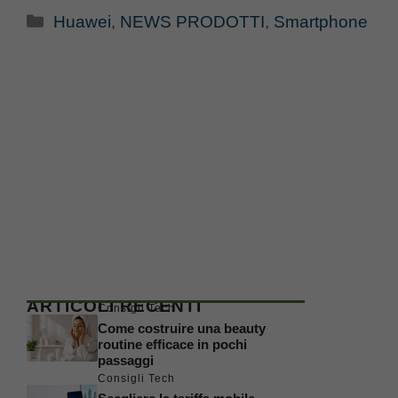
Categorie
Huawei
,
NEWS PRODOTTI
,
Smartphone
ARTICOLI RECENTI
Consigli Tech
Come costruire una beauty
routine efficace in pochi
passaggi
Consigli Tech