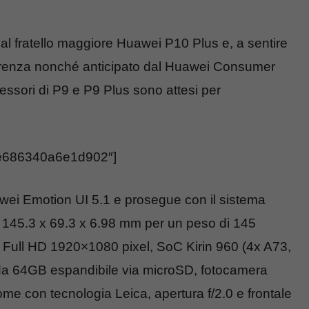
 fratello maggiore Huawei P10 Plus e, a sentire
renza nonché anticipato dal Huawei Consumer
sori di P9 e P9 Plus sono attesi per
1e686340a6e1d902″]
awei Emotion UI 5.1 e prosegue con il sistema
i 145.3 x 69.3 x 6.98 mm per un peso di 145
e Full HD 1920×1080 pixel, SoC Kirin 960 (4x A73,
da 64GB espandibile via microSD, fotocamera
 con tecnologia Leica, apertura f/2.0 e frontale