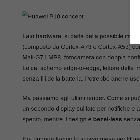
Lato hardware, si parla della possibile impl
(composto da Cortex-A73 e Cortex-A53) con
Mali-G71 MP8, fotocamera con doppia confi
Leica, schemo edge-to-edge, lettore delle imp
senza fili della batteria. Potrebbe anche usc
Ma passiamo agli ultimi render. Come si pu
un secondo display sul lato per notifiche e
spento, mentre il design è
bezel-less
senza 
Era dunque tempo lo scorso mese per Huawei