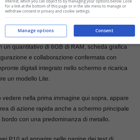
interest, which you can object to by managing your options below. Look
for a link at the bottom of this page or in the site menu to manage or
withdraw consent in privacy and cookie settings.
Manage options
Consent
ementazione del processore proprietario Kirin 960
 un quantitativo di 6GB di RAM, scheda grafica
gurazione e collaborazione confermata con
ronte digitali integrato nello schermo e ricarica
ire un modello Lite.
ò vedere nella prima immagine qui sopra, appare
 area di azione rapida anche a schermo principale
bordo con una predominanza di metallo.
 P10 ad apparire nelle pagine dei test di