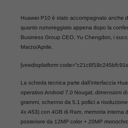
Huawei P10 è stato accompagnato anche dal
quanto rumoreggiato appena dopo la confe
Business Group CEO, Yu Chengdon, i succes
Marzo/Aprile.
[veedioplatform code=”c21c8f18c245bfc9
La scheda tecnica parte dall’interfaccia Hu
operativo Android 7.0 Nougat, dimensioni d
grammi, schermo da 5.1 pollici a risoluzion
4x A53) con 4GB di Ram, memoria interna 
posteriore da 12MP color + 20MP monochrome