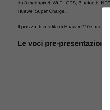
da 8 megapixel, Wi-Fi, GPS, Bluetooth, NFC
Huawei Super Charge.
Il
prezzo
di vendita di Huawei P10 sarà di 
Le voci pre-presentazione