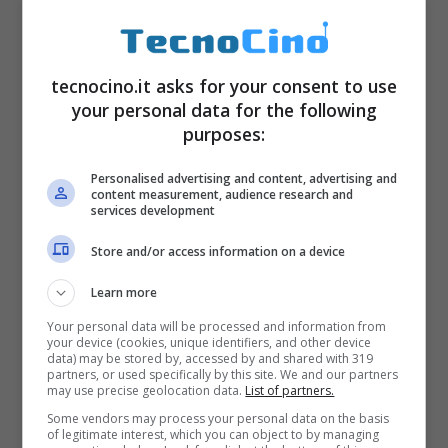
tecnocino.it asks for your consent to use
your personal data for the following
purposes:
Personalised advertising and content, advertising and
content measurement, audience research and
services development
Infine, sul fronte software, Lenovo Yoga A12
Store and/or access information on a device
integra il sistema operativo Android, con
Learn more
interfaccia grafica Book UI realizzata per
Your personal data will be processed and information from
migliorare il multitasking con la
your device (cookies, unique identifiers, and other device
data) may be stored by, accessed by and shared with 319
visualizzazione di tre app, una accanto
partners, or used specifically by this site. We and our partners
may use precise geolocation data.
List of partners.
all’altra.
Some vendors may process your personal data on the basis
of legitimate interest, which you can object to by managing