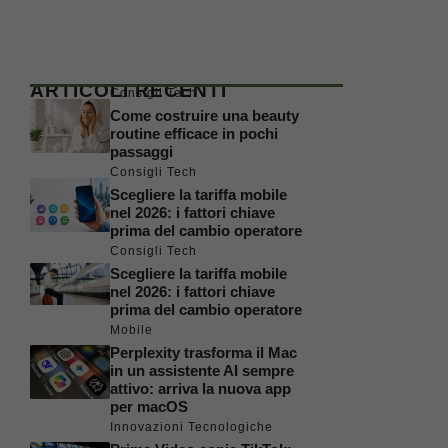
ARTICOLI RECENTI
Consigli Tech
Come costruire una beauty
routine efficace in pochi
passaggi
Consigli Tech
Scegliere la tariffa mobile
nel 2026: i fattori chiave
prima del cambio operatore
Consigli Tech
Scegliere la tariffa mobile
nel 2026: i fattori chiave
prima del cambio operatore
Mobile
Perplexity trasforma il Mac
in un assistente AI sempre
attivo: arriva la nuova app
per macOS
Innovazioni Tecnologiche