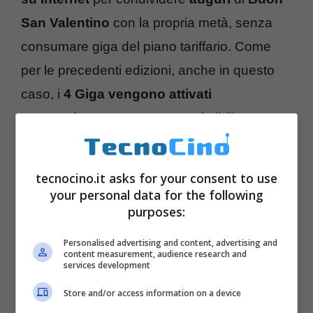
San Valentino
con la propria metà, senza
consumare giga del piano tariffario. Come
per le precedenti edizioni, anche in questo
caso, i
4 Giga vengono attivati
automaticamente
e saranno fruibili su
smartphone, tablet e Internet Key. Proprio
per celebrare questa iniziativa, Vodafone ha
tecnocino.it asks for your consent to use
realizzato uno spot dedicato a chi si ama che
your personal data for the following
purposes:
andrà in onda dal 12 al 14 febbraio sulle
principali emittenti televisive e sul web.
Personalised advertising and content, advertising and
content measurement, audience research and
services development
Store and/or access information on a device