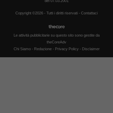
del 07.03.2001
Copyright ©2026 - Tutti i diritti riservati -
Contattaci
Le attività pubblicitarie su questo sito sono gestite da
theCoreAdv
Chi Siamo
-
Redazione
-
Privacy Policy
-
Disclaimer