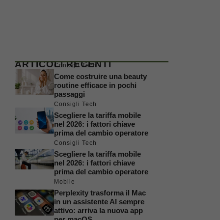
ARTICOLI RECENTI
Consigli Tech
Come costruire una beauty
routine efficace in pochi
passaggi
Consigli Tech
Scegliere la tariffa mobile
nel 2026: i fattori chiave
prima del cambio operatore
Consigli Tech
Scegliere la tariffa mobile
nel 2026: i fattori chiave
prima del cambio operatore
Mobile
Perplexity trasforma il Mac
in un assistente AI sempre
attivo: arriva la nuova app
per macOS