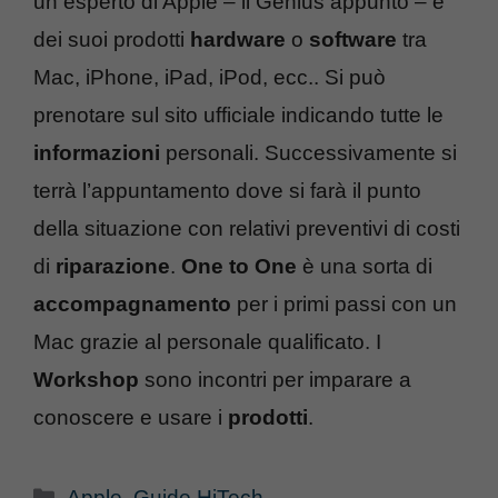
un esperto di Apple – il Genius appunto – e
dei suoi prodotti
hardware
o
software
tra
Mac, iPhone, iPad, iPod, ecc.. Si può
prenotare sul sito ufficiale indicando tutte le
informazioni
personali. Successivamente si
terrà l’appuntamento dove si farà il punto
della situazione con relativi preventivi di costi
di
riparazione
.
One to One
è una sorta di
accompagnamento
per i primi passi con un
Mac grazie al personale qualificato. I
Workshop
sono incontri per imparare a
conoscere e usare i
prodotti
.
Categorie
Apple
,
Guide HiTech