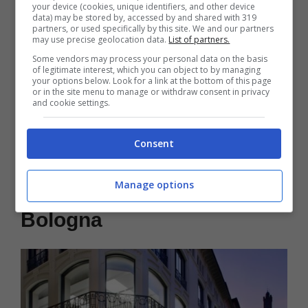
your device (cookies, unique identifiers, and other device
data) may be stored by, accessed by and shared with 319
partners, or used specifically by this site. We and our partners
may use precise geolocation data.
List of partners.
Some vendors may process your personal data on the basis
of legitimate interest, which you can object to by managing
Anche
Firenze
ha uno Store cittadino che si
your options below. Look for a link at the bottom of this page
or in the site menu to manage or withdraw consent in privacy
trova presso la centrale Piazza della
and cookie settings.
Repubblica (50123, Firenze) con numero di
Consent
telefono di riferimento che è 0554641900 e
orari tutti i giorni dalle 10 alle 20.
Manage options
Bologna