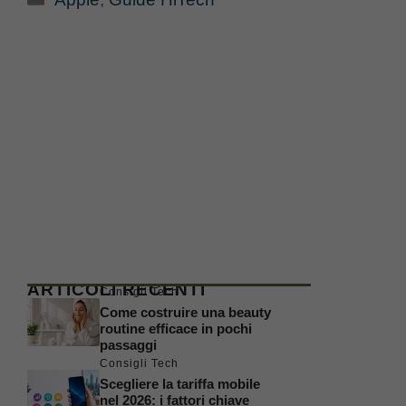
ARTICOLI RECENTI
Consigli Tech
Come costruire una beauty
routine efficace in pochi
passaggi
Consigli Tech
Scegliere la tariffa mobile
nel 2026: i fattori chiave