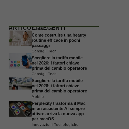
ARTICOLI RECENTI
Consigli Tech
Come costruire una beauty
routine efficace in pochi
passaggi
Consigli Tech
Scegliere la tariffa mobile
nel 2026: i fattori chiave
prima del cambio operatore
Consigli Tech
Scegliere la tariffa mobile
nel 2026: i fattori chiave
prima del cambio operatore
Mobile
Perplexity trasforma il Mac
in un assistente AI sempre
attivo: arriva la nuova app
per macOS
Innovazioni Tecnologiche