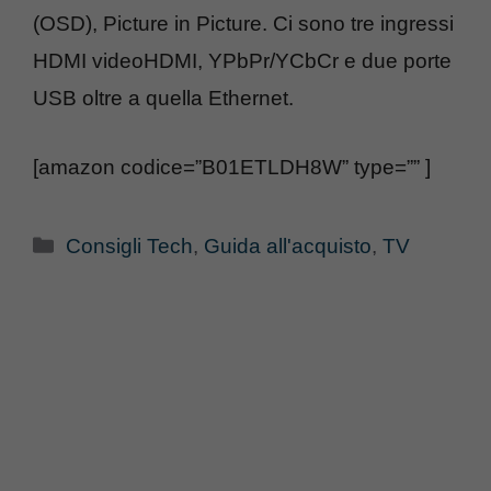
(OSD), Picture in Picture. Ci sono tre ingressi
HDMI videoHDMI, YPbPr/YCbCr e due porte
USB oltre a quella Ethernet.
[amazon codice=”B01ETLDH8W” type=”” ]
Categorie
Consigli Tech
,
Guida all'acquisto
,
TV