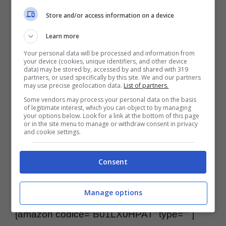
assesta sui 68Watt. Include due porte USB e
Store and/or access information on a device
HDMI e funzionalità smart TV per scaricare le
Learn more
applicazioni apposite.
Your personal data will be processed and information from
your device (cookies, unique identifiers, and other device
data) may be stored by, accessed by and shared with 319
partners, or used specifically by this site. We and our partners
may use precise geolocation data.
List of partners.
Some vendors may process your personal data on the basis
of legitimate interest, which you can object to by managing
your options below. Look for a link at the bottom of this page
or in the site menu to manage or withdraw consent in privacy
and cookie settings.
Consent
Manage options
[amazon codice=”B01LX0HPAT” type=”” ]