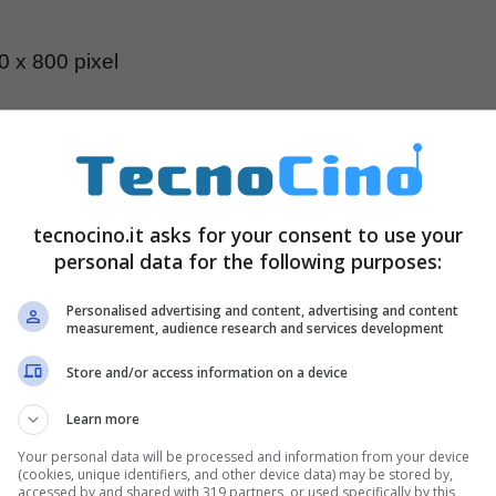
80 x 800 pixel
 GB
tecnocino.it asks for your consent to use your
un peso di 369 grammi
personal data for the following purposes:
Personalised advertising and content, advertising and content
s dedicata alla parte audio. La batteria offre
measurement, audience research and services development
Store and/or access information on a device
Learn more
Your personal data will be processed and information from your device
(cookies, unique identifiers, and other device data) may be stored by,
accessed by and shared with 319 partners, or used specifically by this