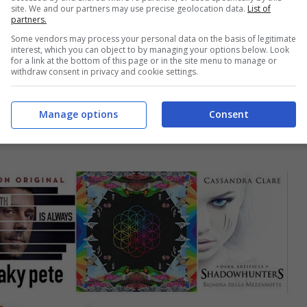
site. We and our partners may use precise geolocation data.
List of
partners.
Some vendors may process your personal data on the basis of legitimate
interest, which you can object to by managing your options below. Look
for a link at the bottom of this page or in the site menu to manage or
withdraw consent in privacy and cookie settings.
Manage options
Consent