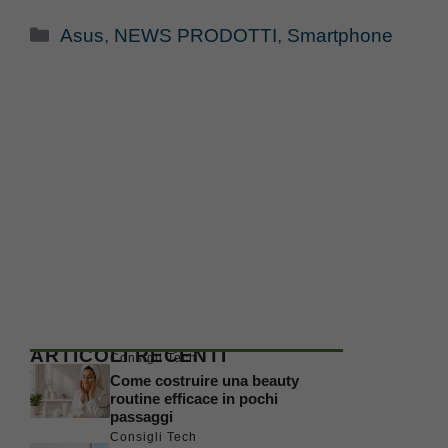
Categorie
Asus
,
NEWS PRODOTTI
,
Smartphone
ARTICOLI RECENTI
Consigli Tech
Come costruire una beauty
routine efficace in pochi
passaggi
Consigli Tech