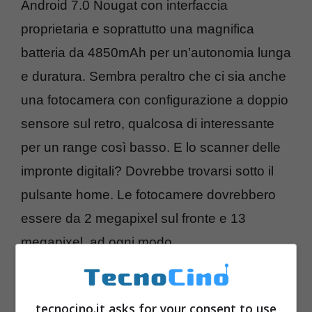
Android 7.0 Nougat con interfaccia
proprietaria e soprattutto una magnifica
batteria da 4850mAh per un’autonomia lunga
e duratura. Sembra peraltro che ci sia anche
una fotocamera con configurazione a doppio
sensore sul retro, qualcosa di interessante
per un range così basso. E lo scanner delle
impronte digitali? Dovrebbe trovarsi sotto il
pulsante home. Le fotocamere dovrebbero
essere da 2 megapixel sul fronte e 13
megapixel, ad ogni modo.
tecnocino.it asks for your consent to use