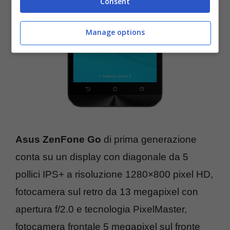
Consent
Manage options
Asus ZenFone Go
di prima generazione
conta su un display con diagonale da 5
pollici IPS+ a risoluzione 1280×800 pixel HD,
fotocamera sul retro da 13 megapixel con
apertura f/2.0 e tecnologia PixelMaster,
fotocamera frontale 5 megapixel sul fronte