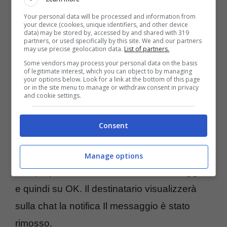
Your personal data will be processed and information from
inviati su Skype
your device (cookies, unique identifiers, and other device
data) may be stored by, accessed by and shared with 319
partners, or used specifically by this site. We and our partners
may use precise geolocation data.
List of partners.
Se per errore abbiamo inviato un messaggio
Some vendors may process your personal data on the basis
su Skype, possiamo revocarlo. Su Skype
of legitimate interest, which you can object to by managing
your options below. Look for a link at the bottom of this page
versione pc basta andare all’interno della
or in the site menu to manage or withdraw consent in privacy
and cookie settings.
conversazione, cliccare col tasto destro del
mouse sul messaggio inviato che vogliamo
Consent
eliminare (e che quindi non sarà letto dal
destinatario, nel caso in cui non l’avesse già
Manage options
visto) e poi cliccare su
Rimuovi messaggio
e quindi su OK. Il destinatario visualizzerà
sulla chat la notifica Il messaggio è stato
rimosso.