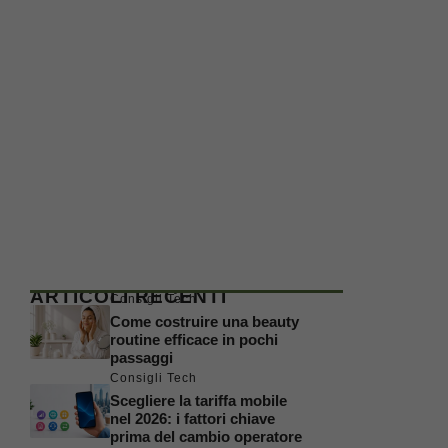
ARTICOLI RECENTI
Consigli Tech
Come costruire una beauty
routine efficace in pochi
passaggi
Consigli Tech
Scegliere la tariffa mobile
nel 2026: i fattori chiave
prima del cambio operatore