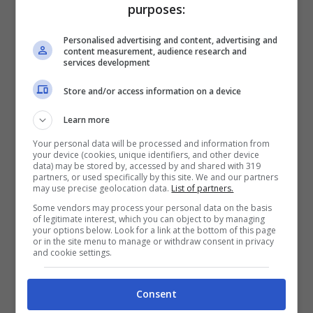
purposes:
Personalised advertising and content, advertising and
Lenovo Moto C Plus è uno
smartphone
content measurement, audience research and
services development
entry-level
con schermo da 5 pollici a
Store and/or access information on a device
risoluzione di 720 x 1280 pixel, SoC
MediaTek con CPU quad core da 1,3 GHz
Learn more
con 1GB di memoria Ram e memoria interna
Your personal data will be processed and information from
your device (cookies, unique identifiers, and other device
da 16GB espandibile via microSD,
data) may be stored by, accessed by and shared with 319
partners, or used specifically by this site. We and our partners
may use precise geolocation data.
List of partners.
tecnologia dual SIM per la gestione di due
Some vendors may process your personal data on the basis
numeri cellulari, fotocamera da 2 megapixel
of legitimate interest, which you can object to by managing
your options below. Look for a link at the bottom of this page
e 8 megapixel su fronte e retro, batteria da
or in the site menu to manage or withdraw consent in privacy
and cookie settings.
4000mAh e sistema operativo Android 7.0
Nougat.
Consent