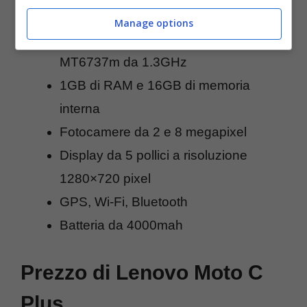
Sistema operativo Android 7.0 Nougat
Manage options
Processore quad-core MediaTek
MT6737m da 1.3GHz
1GB di RAM e 16GB di memoria
interna
Fotocamere da 2 e 8 megapixel
Display da 5 pollici a risoluzione
1280×720 pixel
GPS, Wi-Fi, Bluetooth
Batteria da 4000mah
Prezzo di Lenovo Moto C
Plus