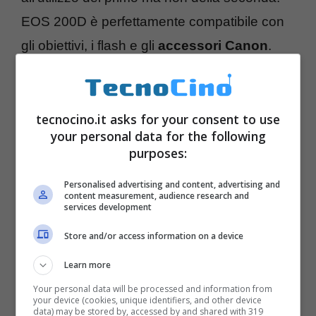
EOS 200D è perfettamente compatibile con
gli obiettivi, i flash e gli
accessori Canon
.
tecnocino.it asks for your consent to use
your personal data for the following
purposes:
Personalised advertising and content, advertising and
content measurement, audience research and
services development
Store and/or access information on a device
Learn more
Questa fotocamera si interfaccia con
Your personal data will be processed and information from
semplicità ai
dispositivi smart
grazie alla
your device (cookies, unique identifiers, and other device
data) may be stored by, accessed by and shared with 319