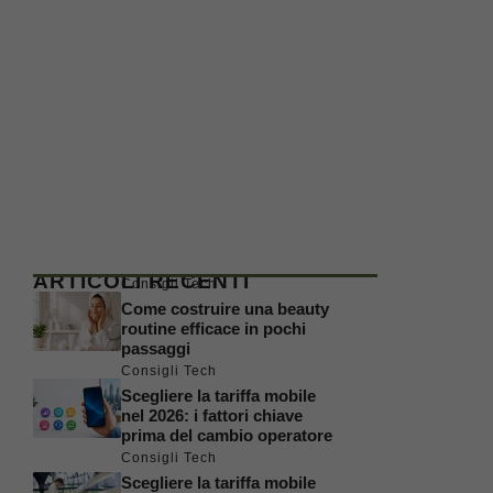
ARTICOLI RECENTI
Consigli Tech
Come costruire una beauty
routine efficace in pochi
passaggi
Consigli Tech
Scegliere la tariffa mobile
nel 2026: i fattori chiave
prima del cambio operatore
Consigli Tech
Scegliere la tariffa mobile