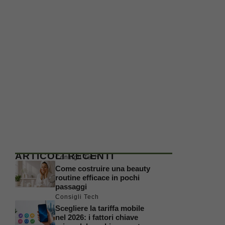
ARTICOLI RECENTI
Consigli Tech
Come costruire una beauty
routine efficace in pochi
passaggi
Consigli Tech
Scegliere la tariffa mobile
nel 2026: i fattori chiave