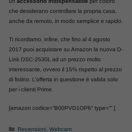
un
accessorio indispensabile
per coloro
che desiderano controllare la propria casa,
anche da remoto, in modo semplice e rapido.
Ti ricordiamo, infine, che fino al 4 agosto
2017 puoi acquistare su Amazon la nuova D-
Link DSC-2530L ad un prezzo molto
interessante, ovvero il 15% rispetto al prezzo
di listino. L’offerta in questione è valida solo
per i clienti Prime.
[amazon codice=”B00PVD1OP6″ type=”” ]
Categorie
Recensioni
,
Webcam