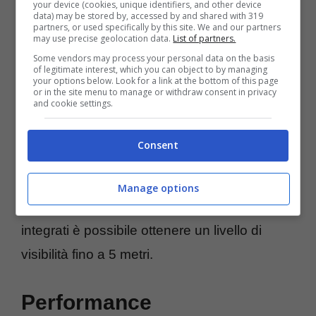
your device (cookies, unique identifiers, and other device
data) may be stored by, accessed by and shared with 319
partners, or used specifically by this site. We and our partners
may use precise geolocation data.
List of partners.
Some vendors may process your personal data on the basis
Le
principali funzionalità
di questa
of legitimate interest, which you can object to by managing
your options below. Look for a link at the bottom of this page
videocamera di sicurezza sono la possibilità
or in the site menu to manage or withdraw consent in privacy
and cookie settings.
di
registrare video di giorno e di notte
,
realizzare il classico live streaming e ricevere
Consent
notifiche push o email con foto e filmati ogni
volta che viene rilevato un movimento o un
Manage options
rumore. Non solo, grazie ai
LED a infrarossi
integrati è possibile ottenere un livello di
visibilità fino a 5 metri.
Performance