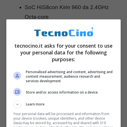
SoC HiSilicon Kirin 960 da 2.4GHz
Octa-core
Ram da 6GB (o 4GB) e memoria
interna da 128GB (o 64GB)
tecnocino.it asks for your consent to use
espandibile via microSD
your personal data for the following
Tecnologia Dual Sim
purposes:
Fotocamere da 12MP (RGB) & 20MP
Personalised advertising and content, advertising and
(monocromatica); frontale da 8MP
content measurement, audience research and
services development
Sensore di impronte, 4G VoLTE, Wi-Fi,
Store and/or access information on a device
Bluetooth 4.2, GPS, GLONASS,
Huawei Pay, jack da 3.5mm, USB
Learn more
Type-C
Your personal data will be processed and information from
your device (cookies, unique identifiers, and other device
Batteria da 3200mAh con ricarica
data) may be stored by, accessed by and shared with 319