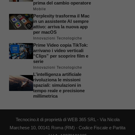
prima del cambio operatore
Mobile
Perplexity trasforma il Mac
in un assistente AI sempre
attivo: arriva la nuova app
per macOS
Innovazioni Tecnologiche
Prime Video copia TikTok:
arrivano i video verticali
“Clips” per scoprire film e
serie
Innovazioni Tecnologiche
L’intelligenza artificiale
rivoluziona le missioni
spaziali: simulazioni in
tempo reale e precisione
millimetrica
Tecnocino.it di proprietà di WEB 365 SRL - Via Nicola
Marchese 10, 00141 Roma (RM) - Codice Fiscale e Partita