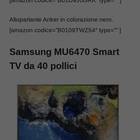
[amazon codice=”B01D9JG5RK” type=”” ]
Altoparlante Anker in colorazione nero.
[amazon codice=”B0109TWZ54″ type=”” ]
Samsung MU6470 Smart
TV da 40 pollici