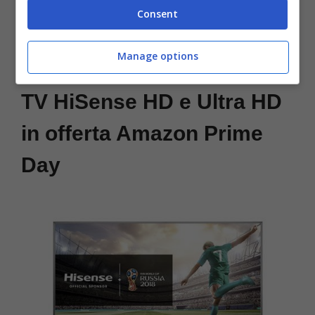
[amazon codice=”B01M215R0B” type=”” ]
Consent
Samsung SSD 960 in taglio da 2TB.
[amazon codice=”B01M210JMG” type=”” ]
Manage options
TV HiSense HD e Ultra HD
in offerta Amazon Prime
Day