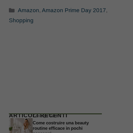
Categorie
Amazon
,
Amazon Prime Day 2017
,
Shopping
ARTICOLI RECENTI
Consigli Tech
Come costruire una beauty
routine efficace in pochi