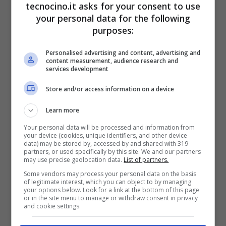
tecnocino.it asks for your consent to use
your personal data for the following
purposes:
Personalised advertising and content, advertising and
content measurement, audience research and
services development
Store and/or access information on a device
In occasione dell’
Amazon Prime Day 2017
,
Learn more
Samsung sconta tutti gli
SSD della serie
Your personal data will be processed and information from
NVMe SSD 960 PRO
ad un prezzo
your device (cookies, unique identifiers, and other device
data) may be stored by, accessed by and shared with 319
estremamente conveniente.
partners, or used specifically by this site. We and our partners
may use precise geolocation data.
List of partners.
Some vendors may process your personal data on the basis
Samsung SSD 960 in taglio da 500GB.
of legitimate interest, which you can object to by managing
your options below. Look for a link at the bottom of this page
[amazon codice=”B01M21311Z” type=”” ]
or in the site menu to manage or withdraw consent in privacy
and cookie settings.
Samsung SSD 960 in taglio da 1TB.