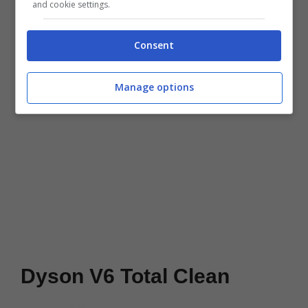
tutta la giornata dell’11 luglio
.
and cookie settings.
Consent
[amazon codice=”B00SFGRGNA” type=”” ]
Manage options
Dyson V6 Total Clean