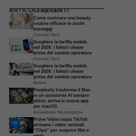
ARTICOLI RECENTI
Consigli Tech
Come costruire una beauty
routine efficace in pochi
passaggi
Consigli Tech
Scegliere la tariffa mobile
nel 2026: i fattori chiave
prima del cambio operatore
Consigli Tech
Scegliere la tariffa mobile
nel 2026: i fattori chiave
prima del cambio operatore
Mobile
Perplexity trasforma il Mac
in un assistente AI sempre
attivo: arriva la nuova app
per macOS
Innovazioni Tecnologiche
Prime Video copia TikTok:
arrivano i video verticali
“Clips” per scoprire film e
serie