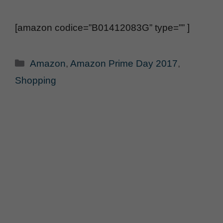
[amazon codice=”B01412083G” type=”” ]
Categorie
Amazon
,
Amazon Prime Day 2017
,
Shopping