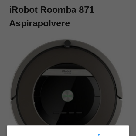
iRobot Roomba 871
Aspirapolvere