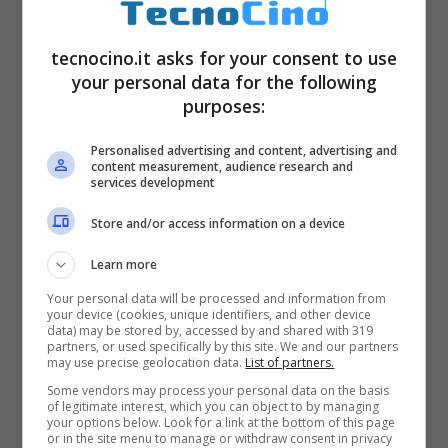
tecnocino.it asks for your consent to use
your personal data for the following
purposes:
Un’altra grande offerta dell’Amazon Prime
Day 2017 è sicuramente
iRobot Roomba
Personalised advertising and content, advertising and
content measurement, audience research and
871
, un aspirapolvere robot dotato del
services development
rivoluzionario sistema AeroForce
Store and/or access information on a device
Performance Cleaning System e dei
Learn more
rivoluzionari AeroForce Extractors. La
Your personal data will be processed and information from
your device (cookies, unique identifiers, and other device
batteria dura il doppio del precedente
data) may be stored by, accessed by and shared with 319
partners, or used specifically by this site. We and our partners
modello, mentre il nuovo motore garantisce
may use precise geolocation data.
List of partners.
una forza aspirante 5 volte superiore.
Some vendors may process your personal data on the basis
of legitimate interest, which you can object to by managing
L’offerta di iRobot Roomba 871 dura per
your options below. Look for a link at the bottom of this page
or in the site menu to manage or withdraw consent in privacy