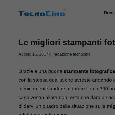
Vai
al
Domo
contenuto
Le migliori stampanti fo
Agosto 16, 2017
di
redazione tecnocino
Grazie a una buona
stampante fotografic
con la stessa qualità che avreste andando d
tecnicamente andare a durare fino a 300 ann
caso vostro allora non resta che dare un’o
di darvi un quadro della situazione sulle
mig
adatte a questo scopo.